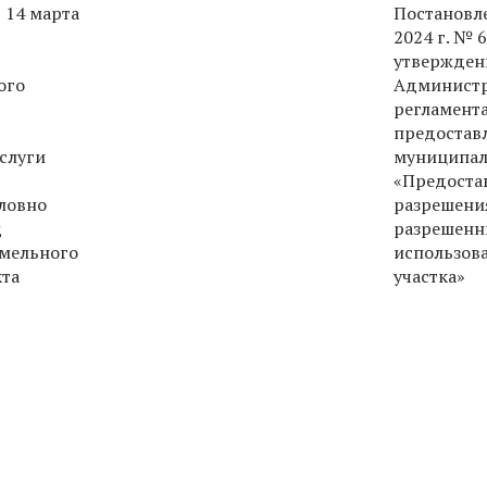
 14 марта
Постановле
2024 г. № 
утвержден
ого
Администр
регламента
предостав
слуги
муниципал
«Предоста
ловно
разрешения
д
разрешенн
емельного
использов
кта
участка»