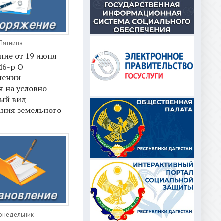
 Пятница
ние от 19 июня
46-р О
лении
 на условно
ый вид
ания земельного
Понедельник