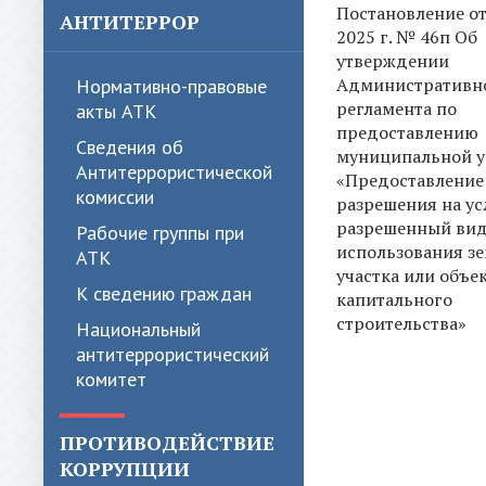
Постановление от
АНТИТЕРРОР
2025 г. № 46п Об
утверждении
Административн
Нормативно-правовые
регламента по
акты АТК
предоставлению
Сведения об
муниципальной у
Антитеррористической
«Предоставление
комиссии
разрешения на ус
разрешенный ви
Рабочие группы при
использования з
АТК
участка или объе
К сведению граждан
капитального
строительства»
Национальный
антитеррористический
комитет
ПРОТИВОДЕЙСТВИЕ
КОРРУПЦИИ