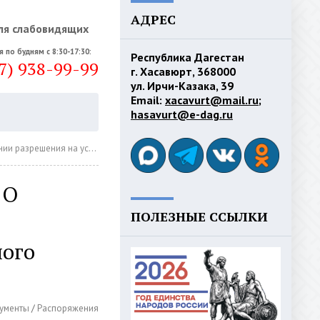
АДРЕС
ля слабовидящих
я по будням с 8:30-17:30:
Республика Дагестан
7) 938-99-99
г. Хасавюрт, 368000
ул. Ирчи-Казака, 39
Email:
xacavurt@mail.ru
;
hasavurt@e-dag.ru
д использования земельного участка
 О
ПОЛЕЗНЫЕ ССЫЛКИ
ного
ументы
/
Распоряжения