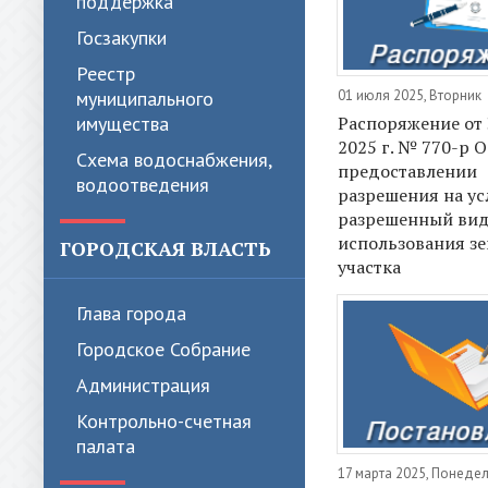
поддержка
Госзакупки
Реестр
муниципального
01 июля 2025, Вторник
имущества
Распоряжение от
2025 г. № 770-р О
Схема водоснабжения,
предоставлении
водоотведения
разрешения на ус
разрешенный ви
использования з
ГОРОДСКАЯ ВЛАСТЬ
участка
Глава города
Городское Собрание
Администрация
Контрольно-счетная
палата
17 марта 2025, Понеде