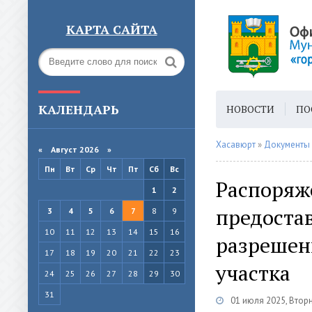
КАРТА САЙТА
КАЛЕНДАРЬ
НОВОСТИ
ПО
ГОРОДСКАЯ СРЕ
Хасавюрт
»
Документы
«
Август 2026 »
Пн
Вт
Ср
Чт
Пт
Сб
Вс
Распоряже
1
2
предоста
3
4
5
6
7
8
9
10
11
12
13
14
15
16
разрешен
17
18
19
20
21
22
23
участка
24
25
26
27
28
29
30
31
01 июля 2025, Втор