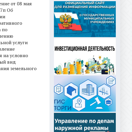
ние от 08 мая
67п Об
ии
ативного
 по
лению
ьной услуги
вление
 на условно
ый вид
ания земельного