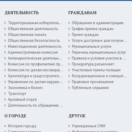
ДЕЯТЕЛЬНОСТЬ
ГРАЖДАНАМ
Территориальная избирательная комиссия
Обращение в администрацию
Общественная деятельность
График приема граждан
Общественная палата
Прием граждан
Общественная безопастность
Услуги доступные для получения в электронной форме
Инвестиционная деятельность
Муниципальные услуги
Административная комиссия
Перечень муниципальных услуг
Антинаркотическая деятельность
Правила и условия участия в жилищных программах
Комиссия по профилактике правонарушений
Прокуратура разъясняет
Комиссия по делам несовершеннолетних
Участковые пункты полиции
Архитектура и градостроительство
Координационные и совещательные органы
Управление по делам наружной рекламы
Правовое просвещение
Экономика и бизнес
Публичные слушания
Транспорт
Архивный отдел
Деятельность по обращению с животными без владельцев
О ГОРОДЕ
ДРУГОЕ
История города
Учрежденные СМИ
Символика города
Информационные системы