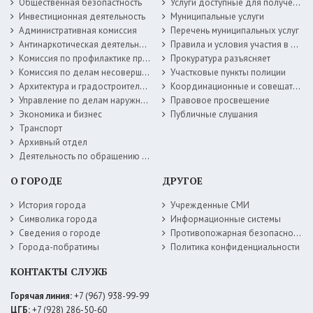
Общественная безопастность
Услуги доступные для получения в электронной форме
Инвестиционная деятельность
Муниципальные услуги
Административная комиссия
Перечень муниципальных услуг
Антинаркотическая деятельность
Правила и условия участия в жилищных программах
Комиссия по профилактике правонарушений
Прокуратура разъясняет
Комиссия по делам несовершеннолетних
Участковые пункты полиции
Архитектура и градостроительство
Координационные и совещательные органы
Управление по делам наружной рекламы
Правовое просвещение
Экономика и бизнес
Публичные слушания
Транспорт
Архивный отдел
Деятельность по обращению с животными без владельцев
О ГОРОДЕ
ДРУГОЕ
История города
Учрежденные СМИ
Символика города
Информационные системы
Сведения о городе
Противопожарная безопасность
Города-побратимы
Политика конфиденциальности
КОНТАКТЫ СЛУЖБ
Горячая линия:
+7 (967) 938-99-99
ЦГБ:
+7 (928) 286-50-60