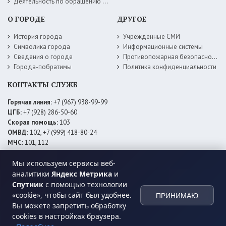
Деятельность по обращению с животными без владельцев
О ГОРОДЕ
ДРУГОЕ
История города
Учрежденные СМИ
Символика города
Информационные системы
Сведения о городе
Противопожарная безопасность
Города-побратимы
Политика конфиденциальности
КОНТАКТЫ СЛУЖБ
Горячая линия:
+7 (967) 938-99-99
ЦГБ:
+7 (928) 286-50-60
Скорая помощь:
103
ОМВД:
102, +7 (999) 418-80-24
МЧС:
101, 112
ЕДДС:
+7 (928) 576-09-83
Электросети:
+7 (800) 220-02-20
Мы используем сервисы веб-
Даггаз:
+7 (928) 980-64-04
аналитики
Яндекс Метрика
и
Горводоснаб:
+7 (928) 559-59-74
Спутник
с помощью технологии
Теплоснаб:
+7 (928) 873-27-09
«cookie», чтобы сайт был удобнее.
ПРИНИМАЮ
МФЦ:
+7 (938) 777-82-44
Вы можете запретить обработку
cookies в настройках браузера.