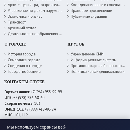
Архитектура и градостроительство
Координационные и совещательные органы
Управление по делам наружной рекламы
Правовое просвещение
Экономика и бизнес
Публичные слушания
Транспорт
Архивный отдел
Деятельность по обращению с животными без владельцев
О ГОРОДЕ
ДРУГОЕ
История города
Учрежденные СМИ
Символика города
Информационные системы
Сведения о городе
Противопожарная безопасность
Города-побратимы
Политика конфиденциальности
КОНТАКТЫ СЛУЖБ
Горячая линия:
+7 (967) 938-99-99
ЦГБ:
+7 (928) 286-50-60
Скорая помощь:
103
ОМВД:
102, +7 (999) 418-80-24
МЧС:
101, 112
ЕДДС:
+7 (928) 576-09-83
Мы используем сервисы веб-
Электросети:
+7 (800) 220-02-20