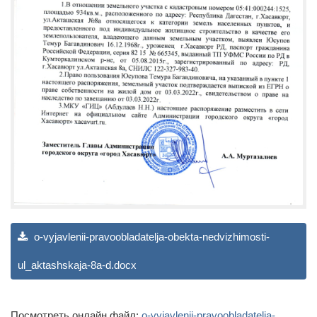
o-vyjavlenii-pravoobladatelja-obekta-nedvizhimosti-
ul_aktashskaja-8a-d.docx
Посмотреть онлайн файл:
o-vyjavlenii-pravoobladatelja-