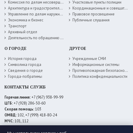
Комиссия по делам несовершеннолетних
Участковые пункты полиции
Архитектура и градостроительство
Координационные и совещательные органы
Управление по делам наружной рекламы
Правовое просвещение
Экономика и бизнес
Публичные слушания
Транспорт
Архивный отдел
Деятельность по обращению с животными без владельцев
О ГОРОДЕ
ДРУГОЕ
История города
Учрежденные СМИ
Символика города
Информационные системы
Сведения о городе
Противопожарная безопасность
Города-побратимы
Политика конфиденциальности
КОНТАКТЫ СЛУЖБ
Горячая линия:
+7 (967) 938-99-99
ЦГБ:
+7 (928) 286-50-60
Скорая помощь:
103
ОМВД:
102, +7 (999) 418-80-24
МЧС:
101, 112
ЕДДС:
+7 (928) 576-09-83
Электросети:
+7 (800) 220-02-20