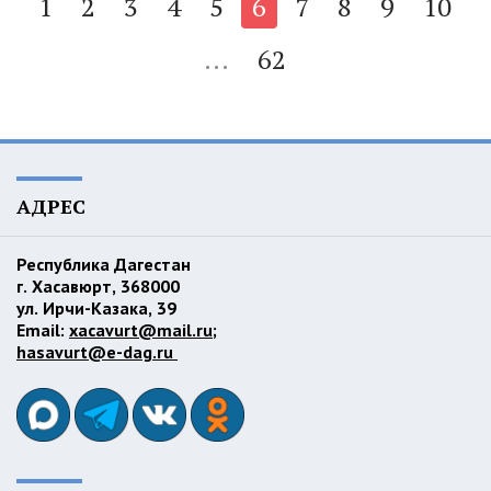
1
2
3
4
5
6
7
8
9
10
...
62
АДРЕС
Республика Дагестан
г. Хасавюрт, 368000
ул. Ирчи-Казака, 39
Email:
xacavurt@mail.ru
;
hasavurt@e-dag.ru