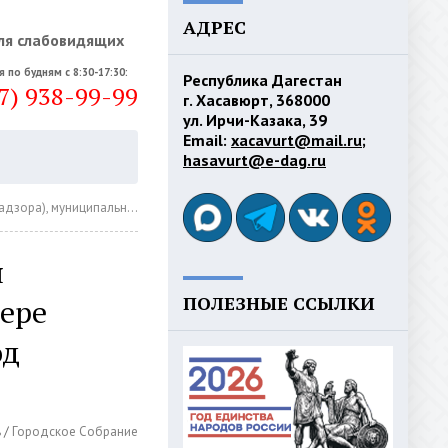
АДРЕС
ля слабовидящих
я по будням с 8:30-17:30:
Республика Дагестан
7) 938-99-99
г. Хасавюрт, 368000
ул. Ирчи-Казака, 39
Email:
xacavurt@mail.ru
;
hasavurt@e-dag.ru
а Администрация ГО "город Хасавюрт" 2024 год
я
ПОЛЕЗНЫЕ ССЫЛКИ
фере
од
ь
/
Городское Собрание