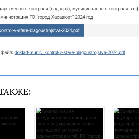
дарственного контроля (надзора), муниципального контроля в с
министрация ГО "город Хасавюрт" 2024 год
ntrol-v-sfere-blagoustrojstva-2024.pdf
 файл:
doklad-munic_kontrol-v-sfere-blagoustrojstva-2024.pdf
ТАКЖЕ: