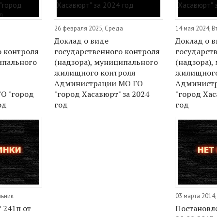
26 февраля 2025, Среда
14 мая 2024, В
Доклад о виде
Доклад о в
о контроля
государственного контроля
государст
ипального
(надзора), муниципального
(надзора),
жилищного контроля
жилищного
Администрации МО ГО
Админист
О "город
"город Хасавюрт" за 2024
"город Хас
од
год
год
льник
03 марта 2014
 241п от
Постановл