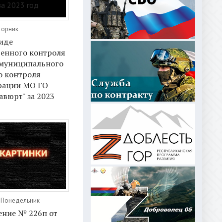
торник
иде
венного контроля
 муниципального
 контроля
рации МО ГО
авюрт" за 2023
, Понедельник
ение № 226п от