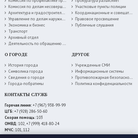
Комиссия по профилактике правонарушений
Прокуратура разъясняет
Комиссия по делам несовершеннолетних
Участковые пункты полиции
Архитектура и градостроительство
Координационные и совещательные органы
Управление по делам наружной рекламы
Правовое просвещение
Экономика и бизнес
Публичные слушания
Транспорт
Архивный отдел
Деятельность по обращению с животными без владельцев
О ГОРОДЕ
ДРУГОЕ
История города
Учрежденные СМИ
Символика города
Информационные системы
Сведения о городе
Противопожарная безопасность
Города-побратимы
Политика конфиденциальности
КОНТАКТЫ СЛУЖБ
Горячая линия:
+7 (967) 938-99-99
ЦГБ:
+7 (928) 286-50-60
Скорая помощь:
103
ОМВД:
102, +7 (999) 418-80-24
МЧС:
101, 112
ЕДДС:
+7 (928) 576-09-83