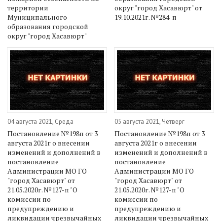
территории
округ "город Хасавюрт" от
Муниципального
19.10.2021г. №284-п
образования городской
округ "город Хасавюрт"
04 августа 2021, Среда
05 августа 2021, Четверг
Постановление №198п от 3
Постановление №198п от 3
августа 2021г о внесении
августа 2021г о внесении
изменений и дополнений в
изменений и дополнений в
постановление
постановление
Администрации МО ГО
Администрации МО ГО
"город Хасавюрт" от
"город Хасавюрт" от
21.05.2020г. №127-п "О
21.05.2020г. №127-п "О
комиссии по
комиссии по
предупреждению и
предупреждению и
ликвидации чрезвычайных
ликвидации чрезвычайных