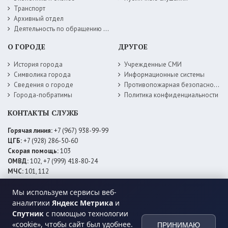
Транспорт
Архивный отдел
Деятельность по обращению с животными без владельцев
О ГОРОДЕ
ДРУГОЕ
История города
Учрежденные СМИ
Символика города
Информационные системы
Сведения о городе
Противопожарная безопасность
Города-побратимы
Политика конфиденциальности
КОНТАКТЫ СЛУЖБ
Горячая линия:
+7 (967) 938-99-99
ЦГБ:
+7 (928) 286-50-60
Скорая помощь:
103
ОМВД:
102, +7 (999) 418-80-24
МЧС:
101, 112
ЕДДС:
+7 (928) 576-09-83
Мы используем сервисы веб-
Электросети:
+7 (800) 220-02-20
Даггаз:
+7 (928) 980-64-04
аналитики
Яндекс Метрика
и
Горводоснаб:
+7 (928) 559-59-74
Спутник
с помощью технологии
Теплоснаб:
+7 (928) 873-27-09
«cookie», чтобы сайт был удобнее.
ПРИНИМАЮ