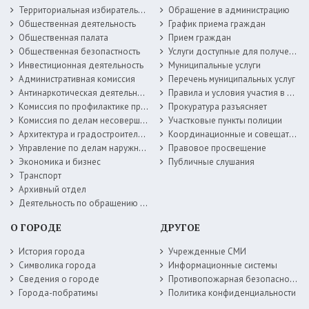
Территориальная избирательная комиссия
Обращение в администрацию
Общественная деятельность
График приема граждан
Общественная палата
Прием граждан
Общественная безопастность
Услуги доступные для получения в электронной форме
Инвестиционная деятельность
Муниципальные услуги
Административная комиссия
Перечень муниципальных услуг
Антинаркотическая деятельность
Правила и условия участия в жилищных программах
Комиссия по профилактике правонарушений
Прокуратура разъясняет
Комиссия по делам несовершеннолетних
Участковые пункты полиции
Архитектура и градостроительство
Координационные и совещательные органы
Управление по делам наружной рекламы
Правовое просвещение
Экономика и бизнес
Публичные слушания
Транспорт
Архивный отдел
Деятельность по обращению с животными без владельцев
О ГОРОДЕ
ДРУГОЕ
История города
Учрежденные СМИ
Символика города
Информационные системы
Сведения о городе
Противопожарная безопасность
Города-побратимы
Политика конфиденциальности