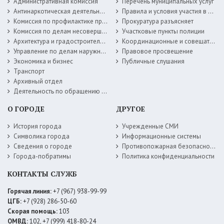
Административная комиссия
Перечень муниципальных услуг
Антинаркотическая деятельность
Правила и условия участия в жилищных программах
Комиссия по профилактике правонарушений
Прокуратура разъясняет
Комиссия по делам несовершеннолетних
Участковые пункты полиции
Архитектура и градостроительство
Координационные и совещательные органы
Управление по делам наружной рекламы
Правовое просвещение
Экономика и бизнес
Публичные слушания
Транспорт
Архивный отдел
Деятельность по обращению с животными без владельцев
О ГОРОДЕ
ДРУГОЕ
История города
Учрежденные СМИ
Символика города
Информационные системы
Сведения о городе
Противопожарная безопасность
Города-побратимы
Политика конфиденциальности
КОНТАКТЫ СЛУЖБ
Горячая линия:
+7 (967) 938-99-99
ЦГБ:
+7 (928) 286-50-60
Скорая помощь:
103
ОМВД:
102, +7 (999) 418-80-24