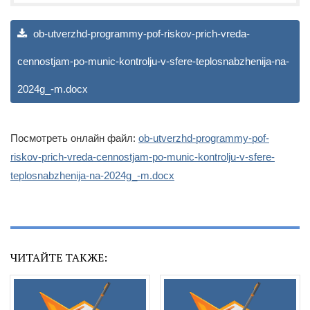
ob-utverzhd-programmy-pof-riskov-prich-vreda-
cennostjam-po-munic-kontrolju-v-sfere-teplosnabzhenija-na-
2024g_-m.docx
Посмотреть онлайн файл:
ob-utverzhd-programmy-pof-
riskov-prich-vreda-cennostjam-po-munic-kontrolju-v-sfere-
teplosnabzhenija-na-2024g_-m.docx
ЧИТАЙТЕ ТАКЖЕ: