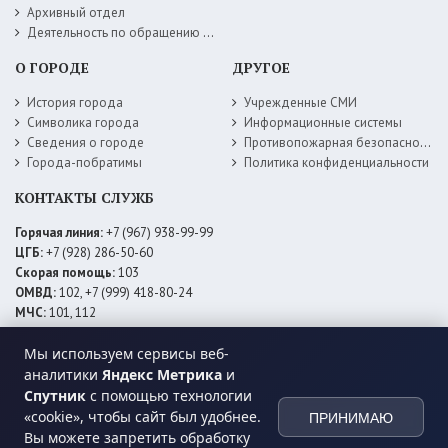
Архивный отдел
Деятельность по обращению с животными без владельцев
О ГОРОДЕ
ДРУГОЕ
История города
Учрежденные СМИ
Символика города
Информационные системы
Сведения о городе
Противопожарная безопасность
Города-побратимы
Политика конфиденциальности
КОНТАКТЫ СЛУЖБ
Горячая линия:
+7 (967) 938-99-99
ЦГБ:
+7 (928) 286-50-60
Скорая помощь:
103
ОМВД:
102, +7 (999) 418-80-24
МЧС:
101, 112
ЕДДС:
+7 (928) 576-09-83
Мы используем сервисы веб-
Электросети:
+7 (800) 220-02-20
Даггаз:
+7 (928) 980-64-04
аналитики
Яндекс Метрика
и
Горводоснаб:
+7 (928) 559-59-74
Спутник
с помощью технологии
Теплоснаб:
+7 (928) 873-27-09
«cookie», чтобы сайт был удобнее.
ПРИНИМАЮ
МФЦ:
+7 (938) 777-82-44
Вы можете запретить обработку