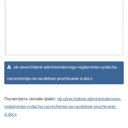
ob-utverzhdenii-administrativnogo-reglamenta-vydacha-
razreshenija-na-razdelnoe-prozhivanie-d.docx
Посмотреть онлайн файл:
ob-utverzhdenii-administrativnogo-
reglamenta-vydacha-razreshenija-na-razdelnoe-prozhivanie-
d.docx