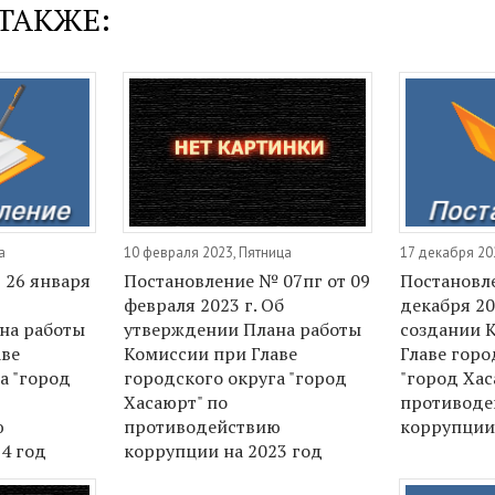
ТАКЖЕ:
а
10 февраля 2023, Пятница
17 декабря 20
 26 января
Постановление № 07пг от 09
Постановле
февраля 2023 г. Об
декабря 20
на работы
утверждении Плана работы
создании 
аве
Комиссии при Главе
Главе горо
а "город
городского округа "город
"город Хас
Хасаюрт" по
противоде
ю
противодействию
коррупции
4 год
коррупции на 2023 год