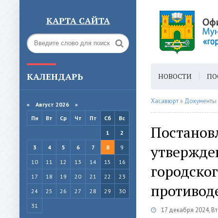
КАРТА САЙТА
КАЛЕНДАРЬ
НОВОСТИ
ПО
ГОРОДСКАЯ СРЕ
Хасавюрт
»
Документы
«
Август 2026 »
Пн
Вт
Ср
Чт
Пт
Сб
Вс
Постановл
1
2
утвержде
3
4
5
6
7
8
9
10
11
12
13
14
15
16
городског
17
18
19
20
21
22
23
противод
24
25
26
27
28
29
30
31
17 декабря 2024, В