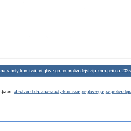
na-raboty-komissii-pri-glave-go-po-protivodejstviju-korrupcii-na-20
 файл:
ob-utverzhd-plana-raboty-komissii-pri-glave-go-po-protivodejst