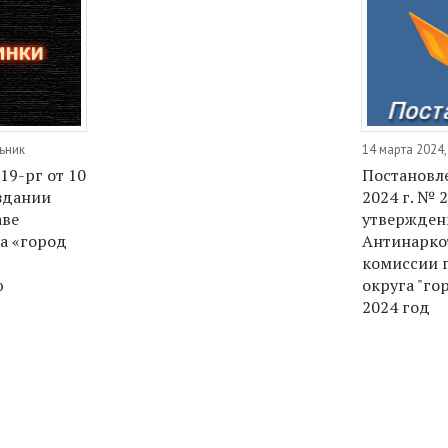
ьник
14 марта 2024,
9-рг от 10
Постановле
оздании
2024 г. № 
аве
утвержден
а «город
Антинарко
комиссии 
ю
округа "го
2024 год