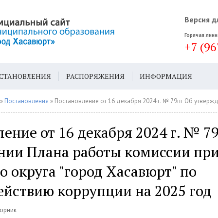
Версия д
Горячая лини
+7 (96
СТАНОВЛЕНИЯ
РАСПОРЯЖЕНИЯ
ИНФОРМАЦИЯ
ДА
ГЕН. ПЛАН
»
Постановления
» Постановление от 16 декабря 2024 г. № 79пг Об утверждении Плана работы комиссии при Главе городского округа "город Хасавю
ение от 16 декабря 2024 г. № 7
нии Плана работы комиссии при
о округа "город Хасавюрт" по
ействию коррупции на 2025 год
торник