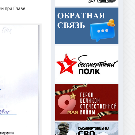
 правовые и иные акты
ии при Главе