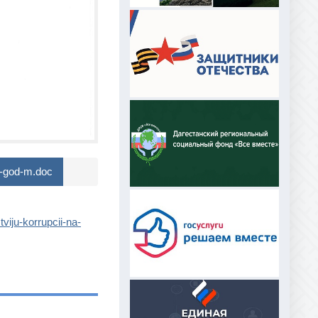
25-god-m.doc
viju-korrupcii-na-