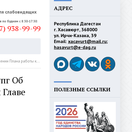
АДРЕС
ля слабовидящих
я по будням с 8:30-17:30:
Республика Дагестан
7) 938-99-99
г. Хасавюрт, 368000
ул. Ирчи-Казака, 39
Email:
xacavurt@mail.ru
;
hasavurt@e-dag.ru
рт" по противодействию коррупции на 2025 год
9пг Об
ПОЛЕЗНЫЕ ССЫЛКИ
 Главе