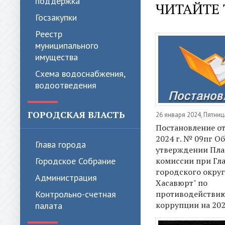
поддержка
ЧИТАЙТЕ 
Госзакупки
Реестр
муниципального
имущества
Схема водоснабжения,
водоотведения
ГОРОДСКАЯ ВЛАСТЬ
26 января 2024, Пятниц
Постановление от
2024 г. № 09пг Об
Глава города
утверждении Пла
Городское Собрание
комиссии при Гл
городского округ
Администрация
Хасавюрт" по
Контрольно-счетная
противодействи
коррупции на 202
палата