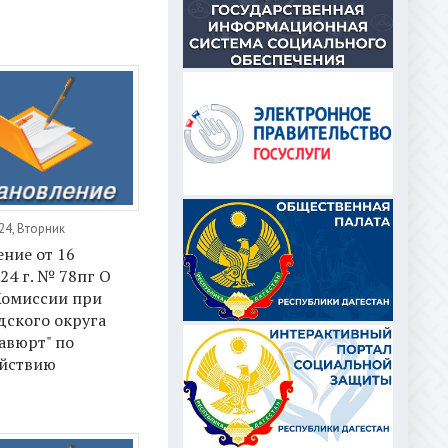
24, Вторник
ние от 16
24 г. № 78пг О
Комиссии при
дского округа
авюрт" по
йствию