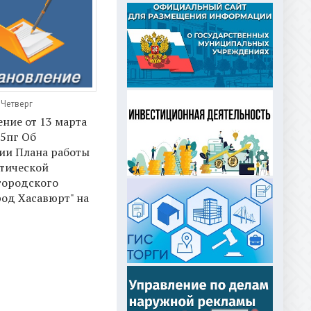
 Четверг
ние от 13 марта
25пг Об
ии Плана работы
тической
городского
род Хасавюрт" на