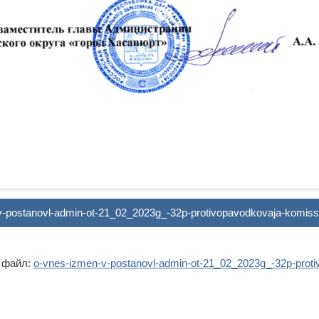
-postanovl-admin-ot-21_02_2023g_-32p-protivopavodkovaja-komiss
 файл:
o-vnes-izmen-v-postanovl-admin-ot-21_02_2023g_-32p-proti