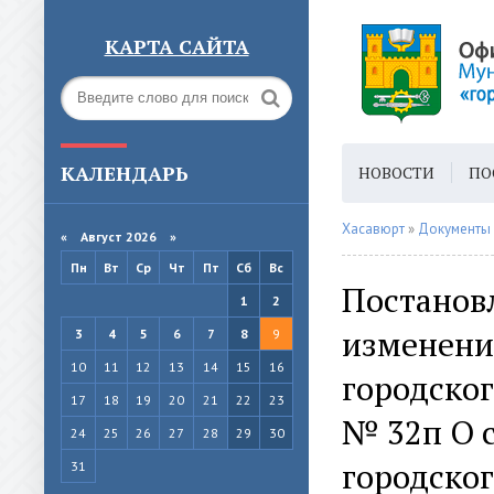
КАРТА САЙТА
КАЛЕНДАРЬ
НОВОСТИ
ПО
ГОРОДСКАЯ СРЕ
Хасавюрт
»
Документы
«
Август 2026 »
Пн
Вт
Ср
Чт
Пт
Сб
Вс
Постанов
1
2
изменени
3
4
5
6
7
8
9
10
11
12
13
14
15
16
городског
17
18
19
20
21
22
23
№ 32п О 
24
25
26
27
28
29
30
городског
31