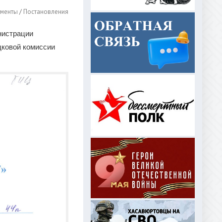
менты
/
Постановления
нистрации
дковой комиссии