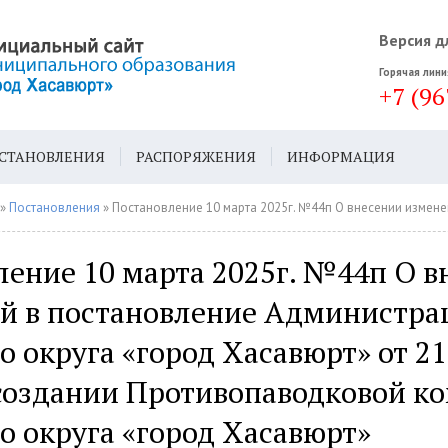
Версия д
Горячая лини
+7 (96
СТАНОВЛЕНИЯ
РАСПОРЯЖЕНИЯ
ИНФОРМАЦИЯ
ДА
ГЕН. ПЛАН
»
Постановления
» Постановление 10 марта 2025г. №44п О внесении изменений в постановление Администрации городского округа «город Хасавюрт» от 21.02.2023г. № 32п О создании Про
ление 10 марта 2025г. №44п О в
й в постановление Администра
о округа «город Хасавюрт» от 21
создании Противопаводковой к
о округа «город Хасавюрт»