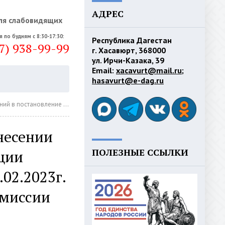
АДРЕС
ля слабовидящих
я по будням с 8:30-17:30:
Республика Дагестан
7) 938-99-99
г. Хасавюрт, 368000
ул. Ирчи-Казака, 39
Email:
xacavurt@mail.ru
;
hasavurt@e-dag.ru
тивопаводковой комиссии городского округа «город Хасавюрт»
несении
ПОЛЕЗНЫЕ ССЫЛКИ
ции
.02.2023г.
омиссии