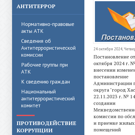
АНТИТЕРРОР
Нормативно-правовые
акты АТК
Сведения об
Антитеррористической
24 октября 2024, Четве
комиссии
Постановление от
октября 2024 г. 
Рабочие группы при
внесении измене
АТК
постановление
К сведению граждан
Администрации 
округа "город Ха
Национальный
22.11.2023 г. № 1
антитеррористический
создании
комитет
Межведомственн
комиссии по обс
ПРОТИВОДЕЙСТВИЕ
и приемке жилых
помещений
КОРРУПЦИИ