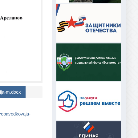
ija-m.docx
vopavodkovaja-