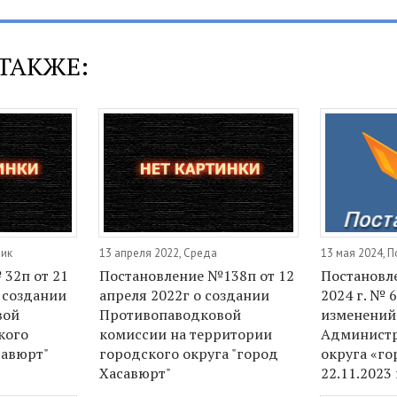
ТАКЖЕ:
ник
13 апреля 2022, Среда
13 мая 2024, 
32п от 21
Постановление №138п от 12
Постановле
О создании
апреля 2022г о создании
2024 г. № 
вой
Противопаводковой
изменений
кого
комиссии на территории
Администр
савюрт"
городского округа "город
округа «го
Хасавюрт"
22.11.2023