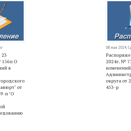
рг
08 мая 2024, 
 23
Распоряжен
№ 156п О
2024г. № 7
ний в
изменений
Администр
городского
округа от 
савюрт" от
453-р
49-п "О
ой
ледованию