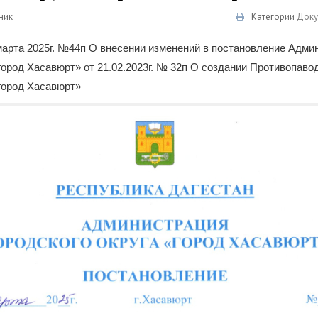
ник
Категории
Доку
марта 2025г. №44п О внесении изменений в постановление Адми
«город Хасавюрт» от 21.02.2023г. № 32п О создании Противопаво
«город Хасавюрт»