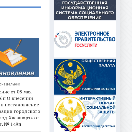
Понедельник
ние от 08 мая
66п О внесении
 в постановление
ации городского
род Хасавюрт» от
 г. № 149п