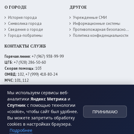
О ГОРОДЕ
ДРУГОЕ
История города
Учрежденные СМИ
Символика города
Информационные системы
Сведения о городе
Противопожарная безопасность
Города-побратимы
Политика конфиденциальности
КОНТАКТЫ СЛУЖБ
Горячая линия:
+7 (967) 938-99-99
ЦГБ:
+7 (928) 286-50-60
Скорая помощь:
103
ОМВД:
102, +7 (999) 418-80-24
МЧС:
101, 112
ЕДДС:
+7 (928) 576-09-83
Мы используем сервисы веб-
Электросети:
+7 (800) 220-02-20
Даггаз:
+7 (928) 980-64-04
аналитики
Яндекс Метрика
и
Горводоснаб:
+7 (928) 559-59-74
Спутник
с помощью технологии
Теплоснаб:
+7 (928) 873-27-09
«cookie», чтобы сайт был удобнее.
ПРИНИМАЮ
МФЦ:
+7 (938) 777-82-44
Вы можете запретить обработку
cookies в настройках браузера.
Подробнее
© 2026 Администрация
МО ГО «город Хасавюрт»