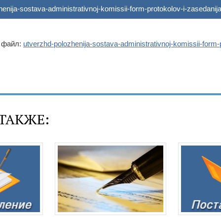
enija-sostava-administrativnoj-komissii-form-protokolov-i-zasedanij
 файл:
utverzhd-polozhenija-sostava-administrativnoj-komissii-form-p
ТАКЖЕ: