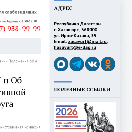
АДРЕС
ля слабовидящих
я по будням с 8:30-17:30:
Республика Дагестан
7) 938-99-99
г. Хасавюрт, 368000
ул. Ирчи-Казака, 39
Email:
xacavurt@mail.ru
;
hasavurt@e-dag.ru
рации городского округа «город Хасавюрт»
7 п Об
ПОЛЕЗНЫЕ ССЫЛКИ
тивной
уга
нистративная комиссия