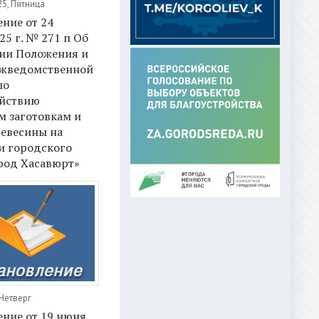
25, Пятница
ние от 24
25 г. № 271 п Об
ии Положения и
ежведомственной
по
йствию
м заготовкам и
ревесины на
и городского
род Хасавюрт»
 Четверг
ние от 19 июня