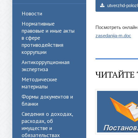
utverzhd-polozh
Новости
Нормативные
Посмотреть онлайн
правовые и иные акты
zasedanija-m.doc
в сфере
противодействия
коррупции
Антикоррупционная
экспертиза
ЧИТАЙТЕ 
Методические
материалы
Формы документов и
бланки
Сведения о доходах,
расходах, об
имуществе и
обязательствах