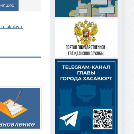
a-m.doc
rotokolov-i-