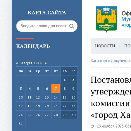
КАРТА САЙТА
КАЛЕНДАРЬ
НОВОСТИ
ПО
ГОРОДСКАЯ СРЕ
Хасавюрт
»
Документы
«
Август 2026 »
Пн
Вт
Ср
Чт
Пт
Сб
Вс
Постановл
1
2
утвержде
3
4
5
6
7
8
9
10
11
12
13
14
15
16
комиссии
17
18
19
20
21
22
23
«город Х
24
25
26
27
28
29
30
31
19 ноября 2025, Ср