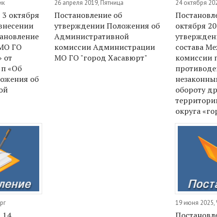
ик
26 апреля 2019, Пятница
24 октября 20
 3 октября
Постановление об
Постановле
 внесении
утверждении Положения об
октября 20
тановление
Административной
утвержден
МО ГО
комиссии Администрации
состава М
 от
МО ГО "город Хасавюрт"
комиссии 
1п «Об
противоде
ожения об
незаконны
ой
обороту д
территори
округа «го
рг
19 июня 2025,
 14
Постановле