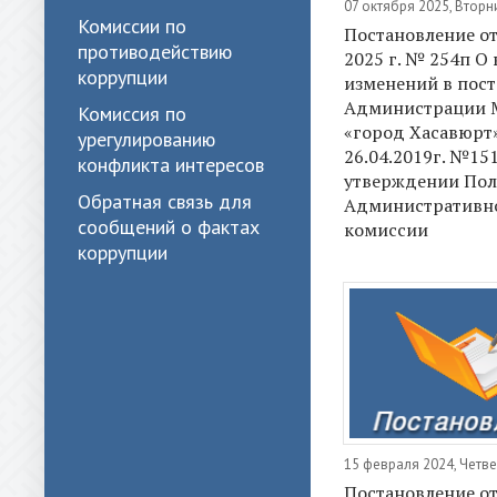
07 октября 2025, Вторн
Комиссии по
Постановление от
противодействию
2025 г. № 254п О
коррупции
изменений в пос
Администрации 
Комиссия по
«город Хасавюрт»
урегулированию
26.04.2019г. №15
конфликта интересов
утверждении Пол
Обратная связь для
Административн
сообщений о фактах
комиссии
коррупции
15 февраля 2024, Четве
Постановление от