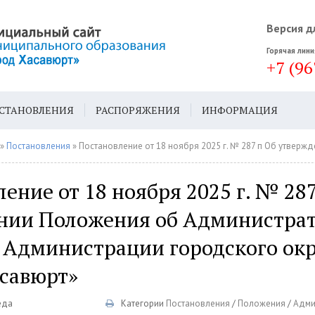
Версия д
Горячая лини
+7 (96
СТАНОВЛЕНИЯ
РАСПОРЯЖЕНИЯ
ИНФОРМАЦИЯ
ДА
ГЕН. ПЛАН
»
Постановления
» Постановление от 18 ноября 2025 г. № 287 п Об утверждении Положения об Административной комиссии Админист
ение от 18 ноября 2025 г. № 28
нии Положения об Администра
 Администрации городского окр
асавюрт»
еда
Категории
Постановления
/
Положения
/
Адми