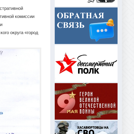
истративной
ативной комиссии
ии
ого округа «город