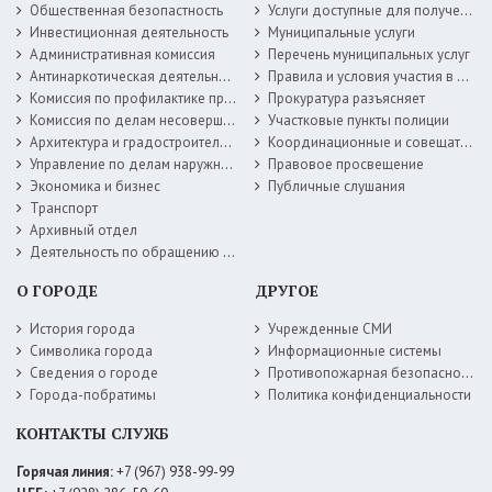
Общественная безопастность
Услуги доступные для получения в электронной форме
Инвестиционная деятельность
Муниципальные услуги
Административная комиссия
Перечень муниципальных услуг
Антинаркотическая деятельность
Правила и условия участия в жилищных программах
Комиссия по профилактике правонарушений
Прокуратура разъясняет
Комиссия по делам несовершеннолетних
Участковые пункты полиции
Архитектура и градостроительство
Координационные и совещательные органы
Управление по делам наружной рекламы
Правовое просвещение
Экономика и бизнес
Публичные слушания
Транспорт
Архивный отдел
Деятельность по обращению с животными без владельцев
О ГОРОДЕ
ДРУГОЕ
История города
Учрежденные СМИ
Символика города
Информационные системы
Сведения о городе
Противопожарная безопасность
Города-побратимы
Политика конфиденциальности
КОНТАКТЫ СЛУЖБ
Горячая линия:
+7 (967) 938-99-99