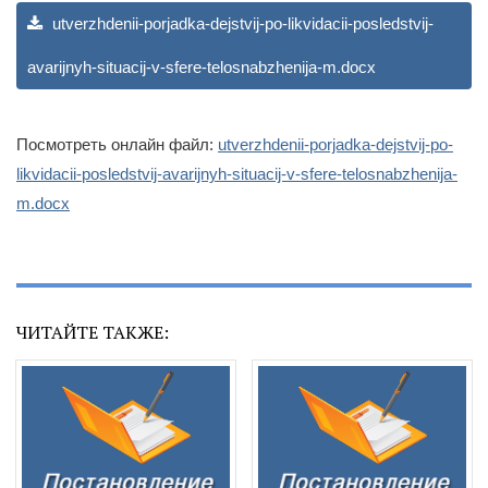
utverzhdenii-porjadka-dejstvij-po-likvidacii-posledstvij-
avarijnyh-situacij-v-sfere-telosnabzhenija-m.docx
Посмотреть онлайн файл:
utverzhdenii-porjadka-dejstvij-po-
likvidacii-posledstvij-avarijnyh-situacij-v-sfere-telosnabzhenija-
m.docx
ЧИТАЙТЕ ТАКЖЕ: