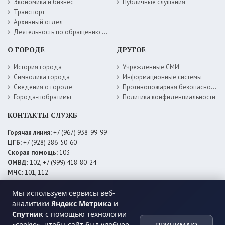
Экономика и бизнес
Публичные слушания
Транспорт
Архивный отдел
Деятельность по обращению с животными без владельцев
О ГОРОДЕ
ДРУГОЕ
История города
Учрежденные СМИ
Символика города
Информационные системы
Сведения о городе
Противопожарная безопасность
Города-побратимы
Политика конфиденциальности
КОНТАКТЫ СЛУЖБ
Горячая линия:
+7 (967) 938-99-99
ЦГБ:
+7 (928) 286-50-60
Скорая помощь:
103
ОМВД:
102, +7 (999) 418-80-24
МЧС:
101, 112
ЕДДС:
+7 (928) 576-09-83
Мы используем сервисы веб-
Электросети:
+7 (800) 220-02-20
Даггаз:
+7 (928) 980-64-04
аналитики
Яндекс Метрика
и
Горводоснаб:
+7 (928) 559-59-74
Спутник
с помощью технологии
Теплоснаб:
+7 (928) 873-27-09
«cookie», чтобы сайт был удобнее.