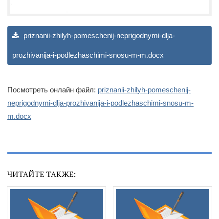
priznanii-zhilyh-pomeschenij-neprigodnymi-dlja-
prozhivanija-i-podlezhaschimi-snosu-m-m.docx
Посмотреть онлайн файл:
priznanii-zhilyh-pomeschenij-
neprigodnymi-dlja-prozhivanija-i-podlezhaschimi-snosu-m-
m.docx
ЧИТАЙТЕ ТАКЖЕ: