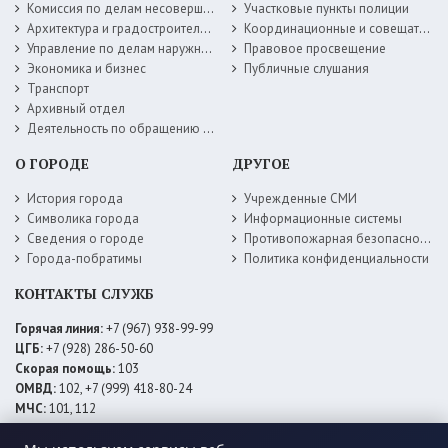
Комиссия по делам несовершеннолетних
Участковые пункты полиции
Архитектура и градостроительство
Координационные и совещательные органы
Управление по делам наружной рекламы
Правовое просвещение
Экономика и бизнес
Публичные слушания
Транспорт
Архивный отдел
Деятельность по обращению с животными без владельцев
О ГОРОДЕ
ДРУГОЕ
История города
Учрежденные СМИ
Символика города
Информационные системы
Сведения о городе
Противопожарная безопасность
Города-побратимы
Политика конфиденциальности
КОНТАКТЫ СЛУЖБ
Горячая линия:
+7 (967) 938-99-99
ЦГБ:
+7 (928) 286-50-60
Скорая помощь:
103
ОМВД:
102, +7 (999) 418-80-24
МЧС:
101, 112
ЕДДС:
+7 (928) 576-09-83