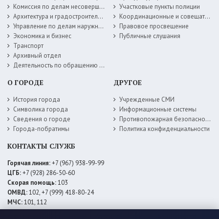
Комиссия по делам несовершеннолетних
Участковые пункты полиции
Архитектура и градостроительство
Координационные и совещательные органы
Управление по делам наружной рекламы
Правовое просвещение
Экономика и бизнес
Публичные слушания
Транспорт
Архивный отдел
Деятельность по обращению с животными без владельцев
О ГОРОДЕ
ДРУГОЕ
История города
Учрежденные СМИ
Символика города
Информационные системы
Сведения о городе
Противопожарная безопасность
Города-побратимы
Политика конфиденциальности
КОНТАКТЫ СЛУЖБ
Горячая линия:
+7 (967) 938-99-99
ЦГБ:
+7 (928) 286-50-60
Скорая помощь:
103
ОМВД:
102, +7 (999) 418-80-24
МЧС:
101, 112
ЕДДС:
+7 (928) 576-09-83