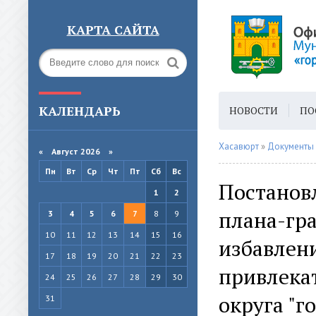
КАРТА САЙТА
КАЛЕНДАРЬ
НОВОСТИ
ПО
ГОРОДСКАЯ СРЕ
Хасавюрт
»
Документы
«
Август 2026 »
Пн
Вт
Ср
Чт
Пт
Сб
Вс
Постанов
1
2
плана-гр
3
4
5
6
7
8
9
10
11
12
13
14
15
16
избавлени
17
18
19
20
21
22
23
привлека
24
25
26
27
28
29
30
округа "г
31