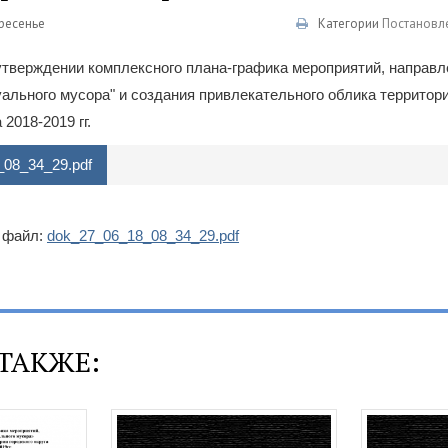
кресенье
Категории
Постановл
тверждении комплексного плана-графика мероприятий, направл
уального мусора" и создания привлекательного облика территори
 2018-2019 гг.
08_34_29.pdf
 файл:
dok_27_06_18_08_34_29.pdf
ТАКЖЕ: