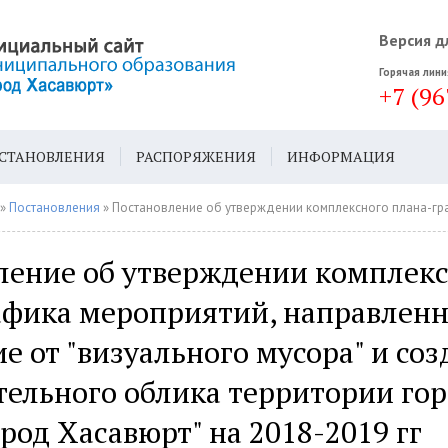
Версия д
Горячая лини
+7 (96
СТАНОВЛЕНИЯ
РАСПОРЯЖЕНИЯ
ИНФОРМАЦИЯ
ДА
ГЕН. ПЛАН
»
Постановления
» Постановление об утверждении комплексного плана-графика мероприятий, направленного на избавление от "визуального мусора" и создания привлекательного облика тер
ление об утверждении комплек
афика мероприятий, направленн
е от "визуального мусора" и со
тельного облика территории гор
ород Хасавюрт" на 2018-2019 гг