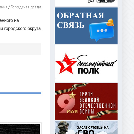
ения
/
Городская среда
енного на
и городского округа