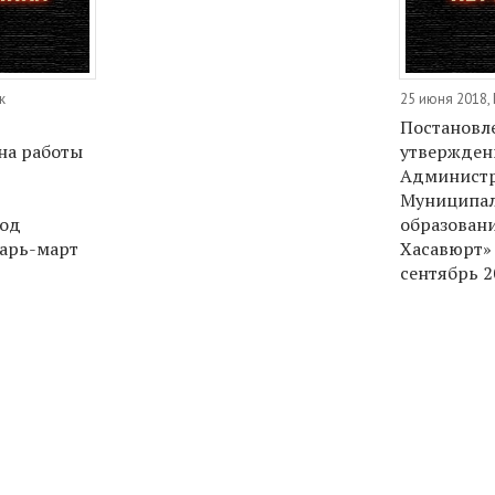
к
25 июня 2018,
Постановл
на работы
утвержден
Админист
Муниципал
род
образован
варь-март
Хасавюрт»
сентябрь 2