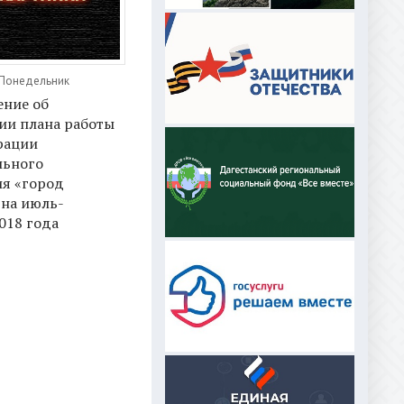
 Понедельник
ение об
ии плана работы
рации
ьного
ия «город
 на июль-
018 года