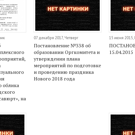
ник
07 декабря 2017, Четверг
15 июня 2015,
б
Постановление №338 об
ПОСТАНОВ
плексного
образовании Оргкомитета и
15.04.2015
роприятий,
утверждении плана
а
мероприятий по подготовке
изуального
и проведению праздника
ия
Нового 2018 года
о облика
дского
савюрт», на