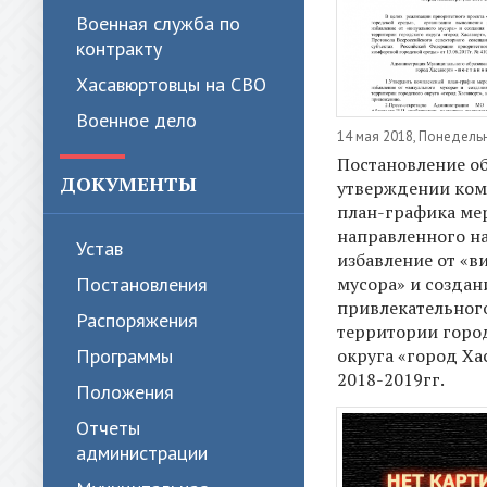
Военная служба по
контракту
Хасавюртовцы на СВО
Военное дело
14 мая 2018, Понедель
Постановление о
ДОКУМЕНТЫ
утверждении ком
план-графика ме
направленного н
Устав
избавление от «в
мусора» и создан
Постановления
привлекательног
Распоряжения
территории горо
округа «город Ха
Программы
2018-2019гг.
Положения
Отчеты
администрации