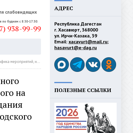
АДРЕС
ля слабовидящих
я по будням с 8:30-17:30:
Республика Дагестан
7) 938-99-99
г. Хасавюрт, 368000
ул. Ирчи-Казака, 39
Email:
xacavurt@mail.ru
;
hasavurt@e-dag.ru
ритории городского округа "город Хасавюрт" на 2018-2019 гг
сного
ПОЛЕЗНЫЕ ССЫЛКИ
ого на
здания
одского