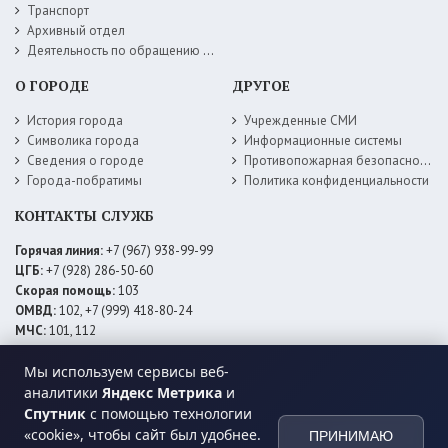
Транспорт
Архивный отдел
Деятельность по обращению с животными без владельцев
О ГОРОДЕ
ДРУГОЕ
История города
Учрежденные СМИ
Символика города
Информационные системы
Сведения о городе
Противопожарная безопасность
Города-побратимы
Политика конфиденциальности
КОНТАКТЫ СЛУЖБ
Горячая линия:
+7 (967) 938-99-99
ЦГБ:
+7 (928) 286-50-60
Скорая помощь:
103
ОМВД:
102, +7 (999) 418-80-24
МЧС:
101, 112
ЕДДС:
+7 (928) 576-09-83
Мы используем сервисы веб-
Электросети:
+7 (800) 220-02-20
Даггаз:
+7 (928) 980-64-04
аналитики
Яндекс Метрика
и
Горводоснаб:
+7 (928) 559-59-74
Спутник
с помощью технологии
Теплоснаб:
+7 (928) 873-27-09
«cookie», чтобы сайт был удобнее.
ПРИНИМАЮ