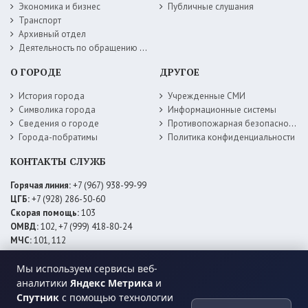
Экономика и бизнес
Публичные слушания
Транспорт
Архивный отдел
Деятельность по обращению с животными без владельцев
О ГОРОДЕ
ДРУГОЕ
История города
Учрежденные СМИ
Символика города
Информационные системы
Сведения о городе
Противопожарная безопасность
Города-побратимы
Политика конфиденциальности
КОНТАКТЫ СЛУЖБ
Горячая линия:
+7 (967) 938-99-99
ЦГБ:
+7 (928) 286-50-60
Скорая помощь:
103
ОМВД:
102, +7 (999) 418-80-24
МЧС:
101, 112
ЕДДС:
+7 (928) 576-09-83
Мы используем сервисы веб-
Электросети:
+7 (800) 220-02-20
Даггаз:
+7 (928) 980-64-04
аналитики
Яндекс Метрика
и
Горводоснаб:
+7 (928) 559-59-74
Спутник
с помощью технологии