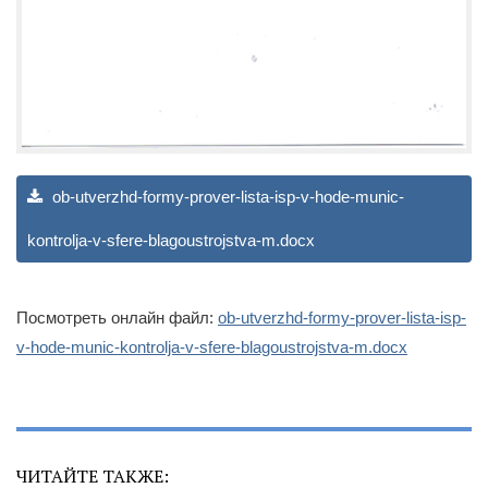
ob-utverzhd-formy-prover-lista-isp-v-hode-munic-
kontrolja-v-sfere-blagoustrojstva-m.docx
Посмотреть онлайн файл:
ob-utverzhd-formy-prover-lista-isp-
v-hode-munic-kontrolja-v-sfere-blagoustrojstva-m.docx
ЧИТАЙТЕ ТАКЖЕ: