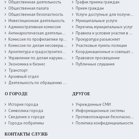
Общественная деятельность
График приема граждан
Общественная палата
Прием граждан
Общественная безопастность
Услуги доступные для получения в электронной форме
Инвестиционная деятельность
Муниципальные услуги
Административная комиссия
Перечень муниципальных услуг
Антинаркотическая деятельность
Правила и условия участия в жилищных программах
Комиссия по профилактике правонарушений
Прокуратура разъясняет
Комиссия по делам несовершеннолетних
Участковые пункты полиции
Архитектура и градостроительство
Координационные и совещательные органы
Управление по делам наружной рекламы
Правовое просвещение
Экономика и бизнес
Публичные слушания
Транспорт
Архивный отдел
Деятельность по обращению с животными без владельцев
О ГОРОДЕ
ДРУГОЕ
История города
Учрежденные СМИ
Символика города
Информационные системы
Сведения о городе
Противопожарная безопасность
Города-побратимы
Политика конфиденциальности
КОНТАКТЫ СЛУЖБ