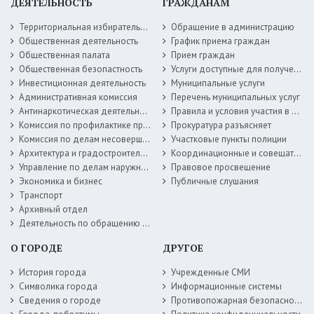
ДЕЯТЕЛЬНОСТЬ
ГРАЖДАНАМ
Территориальная избирательная комиссия
Обращение в администрацию
Общественная деятельность
График приема граждан
Общественная палата
Прием граждан
Общественная безопастность
Услуги доступные для получения в электронной форме
Инвестиционная деятельность
Муниципальные услуги
Административная комиссия
Перечень муниципальных услуг
Антинаркотическая деятельность
Правила и условия участия в жилищных программах
Комиссия по профилактике правонарушений
Прокуратура разъясняет
Комиссия по делам несовершеннолетних
Участковые пункты полиции
Архитектура и градостроительство
Координационные и совещательные органы
Управление по делам наружной рекламы
Правовое просвещение
Экономика и бизнес
Публичные слушания
Транспорт
Архивный отдел
Деятельность по обращению с животными без владельцев
О ГОРОДЕ
ДРУГОЕ
История города
Учрежденные СМИ
Символика города
Информационные системы
Сведения о городе
Противопожарная безопасность