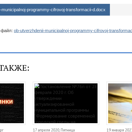
-municipalnoj-programmy-cifrovoj-transformacii-d.docx
 файл:
ob-utverzhdenii-municipalnoj-programmy-cifrovoj-transformac
ТАКЖЕ:
рг
17 апреля 2020, Пятница
19 января 2023