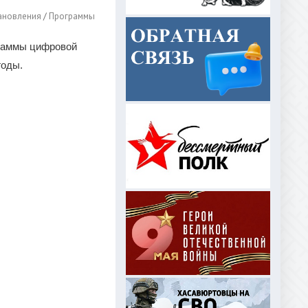
ановления
/
Программы
граммы цифровой
годы.