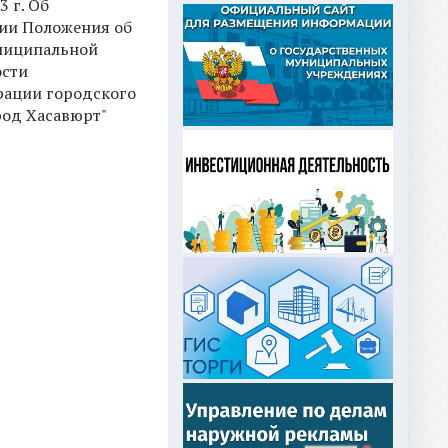
3 г. Об
ии Положения об
ниципальной
ости
ации городского
род Хасавюрт"