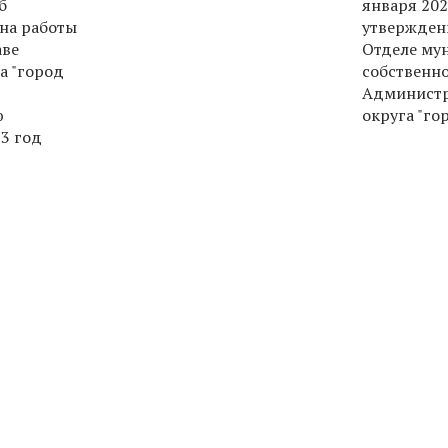
б
января 202
на работы
утвержден
аве
Отделе му
а "город
собственн
Администр
ю
округа "го
3 год