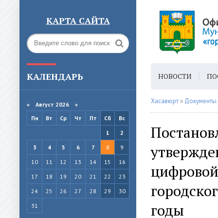
КАРТА САЙТА
КАЛЕНДАРЬ
НОВОСТИ
ПО
ГОРОДСКАЯ СРЕ
Хасавюрт
»
Документы
«
Август 2026 »
Пн
Вт
Ср
Чт
Пт
Сб
Вс
Постановл
1
2
утвержде
3
4
5
6
7
8
9
10
11
12
13
14
15
16
цифровой
17
18
19
20
21
22
23
городског
24
25
26
27
28
29
30
годы
31