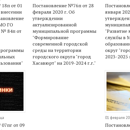
18п от 01
Постановление №76п от 28
Постановле
О внесении
февраля 2020 г. Об
января 202
тановление
утверждении
утвержден
МО ГО
актуализированной
муниципал
 № 84п от
муниципальной программы
"Развитие
"Формирование
службы в 
современной городской
образован
программы
среды на территории
округ "гор
ильных
городского округа "город
2023-2025 
льзования"
Хасавюрт" на 2019-2024 г.г."
ица
01 февраля 20
07пг от 09
Постановле