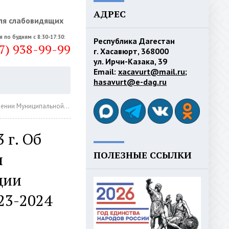
АДРЕС
ля слабовидящих
я по будням с 8:30-17:30:
Республика Дагестан
7) 938-99-99
г. Хасавюрт, 368000
ул. Ирчи-Казака, 39
Email:
xacavurt@mail.ru
;
hasavurt@e-dag.ru
ского округа "город Хасавюрт" на 2023-2024 годы
 г. Об
ПОЛЕЗНЫЕ ССЫЛКИ
ы
ции
23-2024