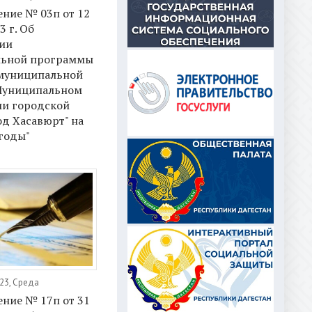
ние № 03п от 12
3 г. Об
ии
ьной программы
 муниципальной
Муниципальном
ии городской
од Хасавюрт" на
годы"
23, Среда
ние № 17п от 31