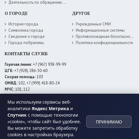
Деятельность по обращению с животными без владельцев
О ГОРОДЕ
ДРУГОЕ
История города
Учрежденные СМИ
Символика города
Информационные системы
Сведения о городе
Противопожарная безопасность
Города-побратимы
Политика конфиденциальности
КОНТАКТЫ СЛУЖБ
Горячая линия:
+7 (967) 938-99-99
ЦГБ:
+7 (928) 286-50-60
Скорая помощь:
103
ОМВД:
102, +7 (999) 418-80-24
МЧС:
101, 112
ЕДДС:
+7 (928) 576-09-83
Мы используем сервисы веб-
Электросети:
+7 (800) 220-02-20
Даггаз:
+7 (928) 980-64-04
аналитики
Яндекс Метрика
и
Горводоснаб:
+7 (928) 559-59-74
Спутник
с помощью технологии
Теплоснаб:
+7 (928) 873-27-09
«cookie», чтобы сайт был удобнее.
ПРИНИМАЮ
МФЦ:
+7 (938) 777-82-44
Вы можете запретить обработку
cookies в настройках браузера.