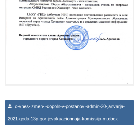
o-vnes-izmen-i-dopoln-v-postanovl-admin-20-janvarja-
2021-goda-13p-gor-jevakuacionnaja-komissija-m.docx