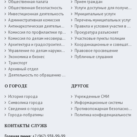
Общественная палата
Прием граждан
Общественная безопастность
Услуги доступные для получения в электронной форме
Инвестиционная деятельность
Муниципальные услуги
Административная комиссия
Перечень муниципальных услуг
Антинаркотическая деятельность
Правила и условия участия в жилищных программах
Комиссия по профилактике правонарушений
Прокуратура разъясняет
Комиссия по делам несовершеннолетних
Участковые пункты полиции
Архитектура и градостроительство
Координационные и совещательные органы
Управление по делам наружной рекламы
Правовое просвещение
Экономика и бизнес
Публичные слушания
Транспорт
Архивный отдел
Деятельность по обращению с животными без владельцев
О ГОРОДЕ
ДРУГОЕ
История города
Учрежденные СМИ
Символика города
Информационные системы
Сведения о городе
Противопожарная безопасность
Города-побратимы
Политика конфиденциальности
КОНТАКТЫ СЛУЖБ
Горячая линия:
+7 (967) 938-99-99