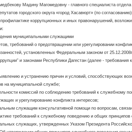
медбекову Мадину Магомедовну - главного специалиста отдела
путатов городского округа «город Хасавюрт» (по согласованию
 профилактике коррупционных и иных правонарушений, возложи
и:
юдения муниципальными служащими
етов, требований о предотвращении или урегулировании конфлик
занностей, установленных Федеральным законом от 25.12.2008г
ррупции" и законами Республики Дагестан (далее - требования 
выявлению и устранению причин и условий, способствующих во
ов на муниципальной службе;
тельности комиссий по соблюдению требований к служебному п
жащих и урегулированию конфликта интересов;
пальным служащим консультативной помощи по вопросам, связа
актике требований к служебному поведению и общих принципов
альных служащих, утвержденных Указом Президента Российско
 "Об утверждении общих принципов служебного поведения госу