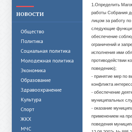
1.Определить Маго
работы Собрания де
НОВОСТИ
лицом за работу по
следующие функци
Общество
обеспечение собл
Политика
ограничений и запр
Cоциальная политика
исполнения ими обя
Молодежная политика
противодействии ко
поведению);
Экономика
- принятие мер по 
Образование
конфликта интерес
Здравоохранение
- обеспечение дея
Культура
муниципальных слу
- оказание муници
Спорт
применением на пр
ЖКХ
поведения муницип
МЧС
12.08.2002г. № 885