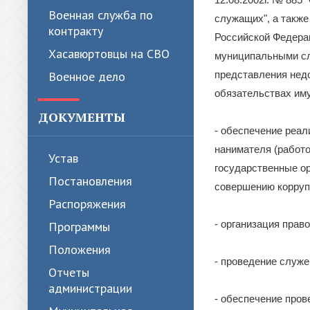
Военная служба по
служащих", а также
контракту
Российской Федера
Хасавюртовцы на СВО
муниципальными сл
Военное дело
представления недо
обязательствах им
ДОКУМЕНТЫ
- обеспечение реа
нанимателя (работ
Устав
государственные ор
Постановления
совершению корруп
Распоряжения
- организация пра
Программы
Положения
- проведение служе
Отчеты
администрации
- обеспечение пров