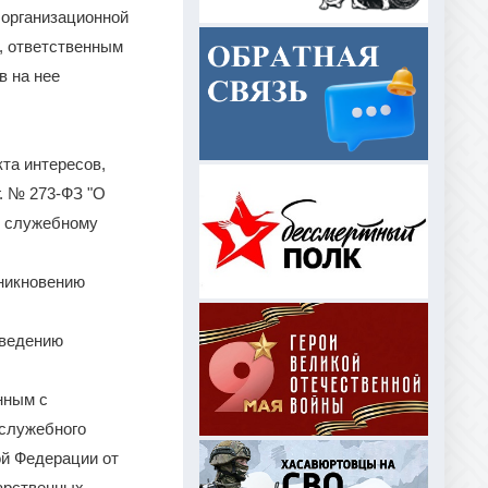
 организационной
), ответственным
в на нее
та интересов,
. № 273-ФЗ "О
к служебному
зникновению
оведению
нным с
 служебного
й Федерации от
дарственных