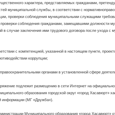
ущественного характера, представляемых гражданами, претенд
тей муниципальной службы, в соответствии с нормативноправ
ции, проверки соблюдения муниципальными служащими требов
е проверки соблюдения гражданами, замещавшими должности м
й в случае заключения ими трудового договора после ухода с 
тветствии с компетенцией, указанной в настоящем пункте, прое
ротиводействии коррупции;
 правоохранительными органами в установленной сфере деятел
оряжение подлежит размещению в сети Интернет на официальном
ципального образования городской округ «город Хасавюрт» xaca
й информации (МГ «Дружба»).
министрации Муниципального образования «город Хасавюрт» от 