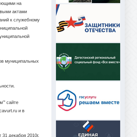
ующими на
овыми актами
аний к служебному
униципальной
муниципальной
ктов муниципальных
ьности.
'” сайте
vurt.ru и в
31 декабря 2010г.