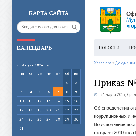
КАРТА САЙТА
КАЛЕНДАРЬ
НОВОСТИ
ПО
ГОРОДСКАЯ СРЕ
Хасавюрт
»
Документы
«
Август 2026 »
Пн
Вт
Ср
Чт
Пт
Сб
Вс
Приказ №
1
2
3
4
5
6
7
8
9
25 марта 2015, Сре
10
11
12
13
14
15
16
Об определении отв
17
18
19
20
21
22
23
коррупционных и и
24
25
26
27
28
29
30
Во исполнение пос
31
февраля 2010 года 