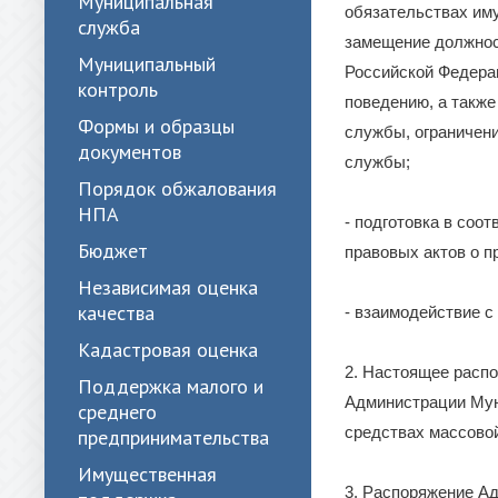
Муниципальная
обязательствах им
служба
замещение должнос
Муниципальный
Российской Федера
контроль
поведению, а такж
Формы и образцы
службы, ограничени
документов
службы;
Порядок обжалования
НПА
- подготовка в соо
Бюджет
правовых актов о п
Независимая оценка
качества
- взаимодействие с
Кадастровая оценка
2. Настоящее расп
Поддержка малого и
Администрации Муни
среднего
средствах массово
предпринимательства
Имущественная
3. Распоряжение Ад