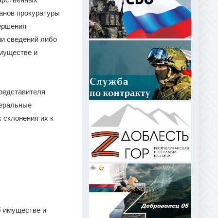
ганов прокуратуры
ершения
и сведений либо
имуществе и
редставителя
деральные
 склонения их к
б имуществе и