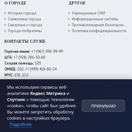
О ГОРОДЕ
ДРУГОЕ
История города
Учрежденные СМИ
Символика города
Информационные системы
Сведения о городе
Противопожарная безопасность
Города-побратимы
Политика конфиденциальности
КОНТАКТЫ СЛУЖБ
Горячая линия:
+7 (967) 938-99-99
ЦГБ:
+7 (928) 286-50-60
Скорая помощь:
103
ОМВД:
102, +7 (999) 418-80-24
МЧС:
101, 112
ЕДДС:
+7 (928) 576-09-83
Мы используем сервисы веб-
Электросети:
+7 (800) 220-02-20
Даггаз:
+7 (928) 980-64-04
аналитики
Яндекс Метрика
и
Горводоснаб:
+7 (928) 559-59-74
Спутник
с помощью технологии
Теплоснаб:
+7 (928) 873-27-09
«cookie», чтобы сайт был удобнее.
ПРИНИМАЮ
МФЦ:
+7 (938) 777-82-44
Вы можете запретить обработку
cookies в настройках браузера.
Подробнее
© 2026 Администрация
МО ГО «город Хасавюрт»