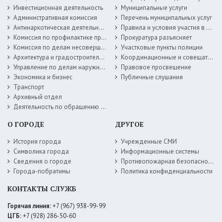
Инвестиционная деятельность
Муниципальные услуги
Административная комиссия
Перечень муниципальных услуг
Антинаркотическая деятельность
Правила и условия участия в жилищных программах
Комиссия по профилактике правонарушений
Прокуратура разъясняет
Комиссия по делам несовершеннолетних
Участковые пункты полиции
Архитектура и градостроительство
Координационные и совещательные органы
Управление по делам наружной рекламы
Правовое просвещение
Экономика и бизнес
Публичные слушания
Транспорт
Архивный отдел
Деятельность по обращению с животными без владельцев
О ГОРОДЕ
ДРУГОЕ
История города
Учрежденные СМИ
Символика города
Информационные системы
Сведения о городе
Противопожарная безопасность
Города-побратимы
Политика конфиденциальности
КОНТАКТЫ СЛУЖБ
Горячая линия:
+7 (967) 938-99-99
ЦГБ:
+7 (928) 286-50-60