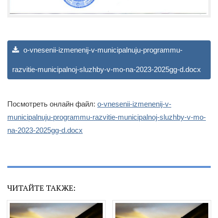
o-vnesenii-izmenenij-v-municipalnuju-programmu-
razvitie-municipalnoj-sluzhby-v-mo-na-2023-2025gg-d.docx
Посмотреть онлайн файл:
o-vnesenii-izmenenij-v-
municipalnuju-programmu-razvitie-municipalnoj-sluzhby-v-mo-
na-2023-2025gg-d.docx
ЧИТАЙТЕ ТАКЖЕ: