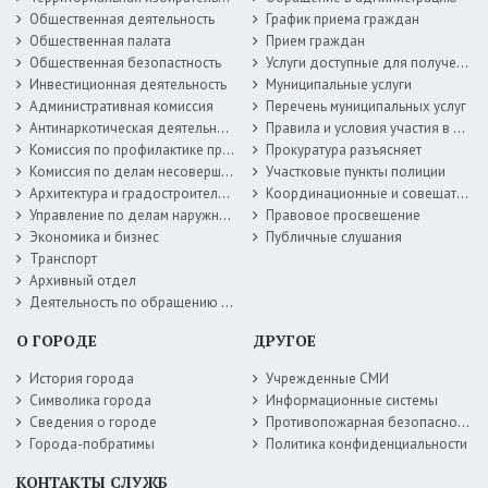
Общественная деятельность
График приема граждан
Общественная палата
Прием граждан
Общественная безопастность
Услуги доступные для получения в электронной форме
Инвестиционная деятельность
Муниципальные услуги
Административная комиссия
Перечень муниципальных услуг
Антинаркотическая деятельность
Правила и условия участия в жилищных программах
Комиссия по профилактике правонарушений
Прокуратура разъясняет
Комиссия по делам несовершеннолетних
Участковые пункты полиции
Архитектура и градостроительство
Координационные и совещательные органы
Управление по делам наружной рекламы
Правовое просвещение
Экономика и бизнес
Публичные слушания
Транспорт
Архивный отдел
Деятельность по обращению с животными без владельцев
О ГОРОДЕ
ДРУГОЕ
История города
Учрежденные СМИ
Символика города
Информационные системы
Сведения о городе
Противопожарная безопасность
Города-побратимы
Политика конфиденциальности
КОНТАКТЫ СЛУЖБ