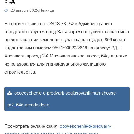
64д
29 августа 2025, Пятница
Категории
Гражданам
/
Публичные слушания
В соответствии со ст.39.18 ЗК РФ в Администрацию
городского округа «город Хасавюрт» поступило заявление о
предоставлении земельного участка площадью 866 кв.м. с
кадастровым номером 05:41:000203:648 по адресу: РД, г.
Хасавюрт, проезд 2-й Махачкалинское шоссе, 64д в целях
использования для индивидуального жилищного
строительства.
opoveschenie-o-predvarit-soglasovanii-mah-shosse-
pr2_64d-arenda.docx
Посмотреть онлайн файл:
opoveschenie-o-predvarit-