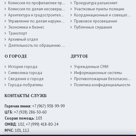
Комиссия по профилактике правонарушений
Прокуратура разъясняет
Комиссия по делам несовершеннолетних
Участковые пункты полиции
Архитектура и градостроительство
Координационные и совещательные органы
Управление по делам наружной рекламы
Правовое просвещение
Экономика и бизнес
Публичные слушания
Транспорт
Архивный отдел
Деятельность по обращению с животными без владельцев
О ГОРОДЕ
ДРУГОЕ
История города
Учрежденные СМИ
Символика города
Информационные системы
Сведения о городе
Противопожарная безопасность
Города-побратимы
Политика конфиденциальности
КОНТАКТЫ СЛУЖБ
Горячая линия:
+7 (967) 938-99-99
ЦГБ:
+7 (928) 286-50-60
Скорая помощь:
103
ОМВД:
102, +7 (999) 418-80-24
МЧС:
101, 112