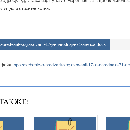
о адресу: РД, г. Хасавюрт, ул.17-я Народная, 71 в целях исполь
илищного строительства.
predvarit-soglasovanii-17-ja-narodnaja-71-arenda.docx
 файл:
opoveschenie-o-predvarit-soglasovanii-17-ja-narodnaja-71-a
ТАКЖЕ: