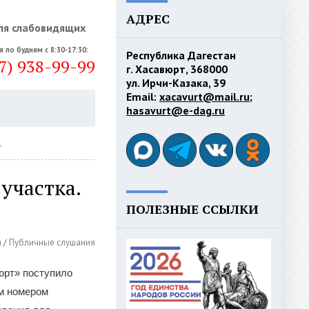
АДРЕС
ля слабовидящих
я по будням с 8:30-17:30:
Республика Дагестан
7) 938-99-99
г. Хасавюрт, 368000
ул. Ирчи-Казака, 39
Email:
xacavurt@mail.ru
;
hasavurt@e-dag.ru
1
участка.
ПОЛЕЗНЫЕ ССЫЛКИ
м
/
Публичные слушания
вюрт» поступило
ым номером