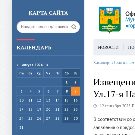
КАРТА САЙТА
КАЛЕНДАРЬ
НОВОСТИ
ПО
ГОРОДСКАЯ СРЕ
Хасавюрт
»
Гражданам
«
Август 2026 »
Пн
Вт
Ср
Чт
Пт
Сб
Вс
Извещение
1
2
Ул.17-я Н
3
4
5
6
7
8
9
10
11
12
13
14
15
16
12 сентября 2025, 
17
18
19
20
21
22
23
24
25
26
27
28
29
30
В соответствии со 
заявление о предос
31