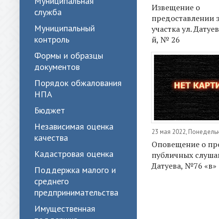
Муниципальная
Извещение о
служба
предоставлении 
Муниципальный
участка ул. Датуев
контроль
й, № 26
Формы и образцы
документов
Порядок обжалования
НПА
Бюджет
Независимая оценка
23 мая 2022, Понедель
качества
Оповещение о пр
Кадастровая оценка
публичных слушан
Датуева, №76 «в»
Поддержка малого и
среднего
предпринимательства
Имущественная