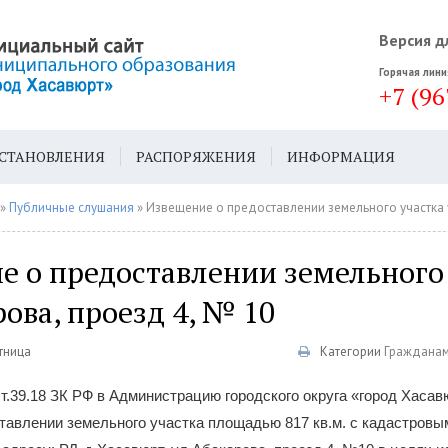
Версия д
Горячая лини
+7 (96
СТАНОВЛЕНИЯ
РАСПОРЯЖЕНИЯ
ИНФОРМАЦИЯ
ДА
ГЕН. ПЛАН
»
Публичные слушания
» Извещение о предоставлении земельного участка ул. Аба
е о предоставлении земельного
рова, проезд 4, № 10
ятница
Категории
Граждана
ст.39.18 ЗК РФ в Администрацию городского округа «город Хаса
тавлении земельного участка площадью 817 кв.м. с кадастров