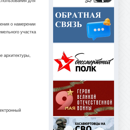
использования для
ления о намерении
емельного участка
е архитектуры,
лектронный