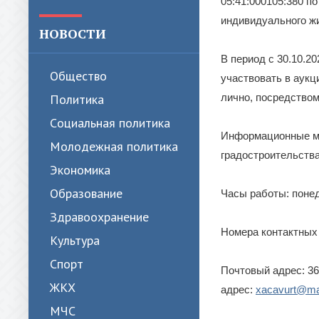
05:41:000105:380 по
индивидуального ж
НОВОСТИ
В период с 30.10.2
Общество
участвовать в аукц
Политика
лично, посредством
Cоциальная политика
Информационные ма
Молодежная политика
градостроительства
Экономика
Образование
Часы работы: понеде
Здравоохранение
Номера контактных т
Культура
Спорт
Почтовый адрес: 36
ЖКХ
адрес:
xacavurt@mai
МЧС