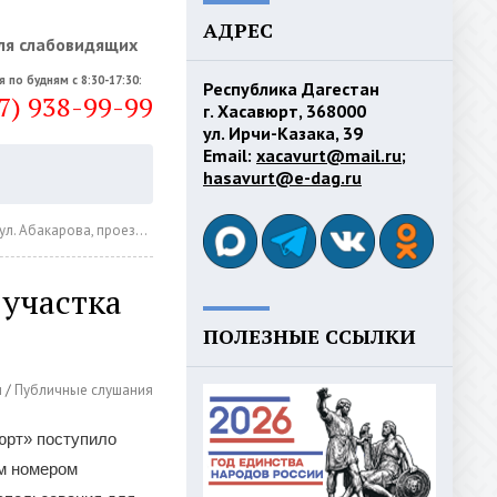
АДРЕС
ля слабовидящих
я по будням с 8:30-17:30:
Республика Дагестан
7) 938-99-99
г. Хасавюрт, 368000
ул. Ирчи-Казака, 39
Email:
xacavurt@mail.ru
;
hasavurt@e-dag.ru
карова, проезд 4, № 10
 участка
ПОЛЕЗНЫЕ ССЫЛКИ
м
/
Публичные слушания
вюрт» поступило
ым номером