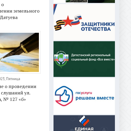
 о
лении земельного
 Датуева
023, Пятница
е о проведении
слушаний ул.
, № 127 «б»