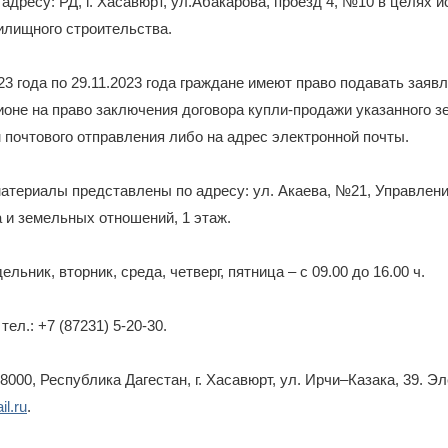
 адресу: РД, г. Хасавюрт, ул.Абакарова, проезд 4, №10 в целях 
илищного строительства.
023 года по 29.11.2023 года граждане имеют право подавать заяв
ионе на право заключения договора купли-продажи указанного з
 почтового отправления либо на адрес электронной почты.
териалы представлены по адресу: ул. Акаева, №21, Управлени
 и земельных отношений, 1 этаж.
льник, вторник, среда, четверг, пятница – с 09.00 до 16.00 ч.
ел.: +7 (87231) 5-20-30.
8000, Республика Дагестан, г. Хасавюрт, ул. Ирчи–Казака, 39. Э
l.ru
.