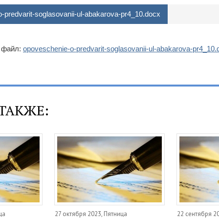
-predvarit-soglasovanii-ul-abakarova-pr4_10.docx
 файл:
opoveschenie-o-predvarit-soglasovanii-ul-abakarova-pr4_10.
ТАКЖЕ:
ца
27 октября 2023, Пятница
22 сентября 2