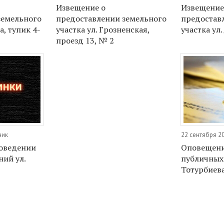
Извещение о
Извещение
земельного
предоставлении земельного
предостав
а, тупик 4-
участка ул. Грозненская,
участка ул.
проезд 13, № 2
ник
22 сентября 2
оведении
Оповещени
ий ул.
публичных 
Тотурбиева