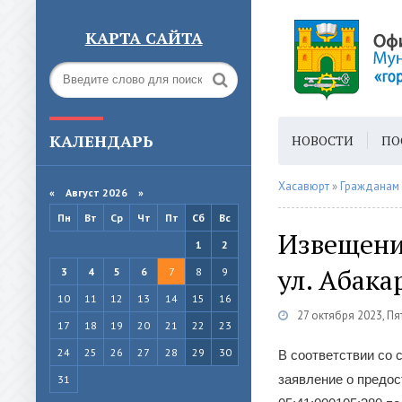
КАРТА САЙТА
КАЛЕНДАРЬ
НОВОСТИ
ПО
ГОРОДСКАЯ СРЕ
Хасавюрт
»
Гражданам
«
Август 2026 »
Пн
Вт
Ср
Чт
Пт
Сб
Вс
Извещени
1
2
ул. Абака
3
4
5
6
7
8
9
10
11
12
13
14
15
16
27 октября 2023, П
17
18
19
20
21
22
23
24
25
26
27
28
29
30
В соответствии со 
заявление о предос
31