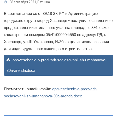
06 сентября 2024, Пятница
Категории
Гражданам
/
Публичные слушания
В соответствии со ст.39.18 ЗК РФ в Администрацию
городского округа «город Хасавюрт» поступило заявление о
предоставлении земельного участка площадью 391 кв.м. с
кадастровым номером 05:41:000204:550 по адресу: РД, г.
Хасавюрт, ул.Ш.Умаханова, №30а в целях использования
для индивидуального жилищного строительства.
opoveschenie-o-predvarit-soglasovanii-sh-umahanova-
30a-arenda.docx
Посмотреть онлайн файл:
opoveschenie-o-predvarit-
soglasovanii-sh-umahanova-30a-arenda.docx