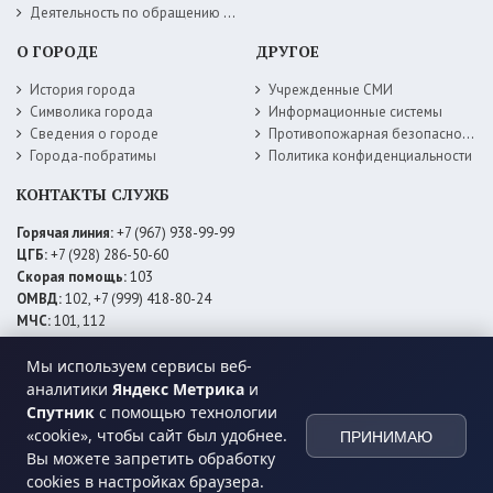
Деятельность по обращению с животными без владельцев
О ГОРОДЕ
ДРУГОЕ
История города
Учрежденные СМИ
Символика города
Информационные системы
Сведения о городе
Противопожарная безопасность
Города-побратимы
Политика конфиденциальности
КОНТАКТЫ СЛУЖБ
Горячая линия:
+7 (967) 938-99-99
ЦГБ:
+7 (928) 286-50-60
Скорая помощь:
103
ОМВД:
102, +7 (999) 418-80-24
МЧС:
101, 112
ЕДДС:
+7 (928) 576-09-83
Мы используем сервисы веб-
Электросети:
+7 (800) 220-02-20
Даггаз:
+7 (928) 980-64-04
аналитики
Яндекс Метрика
и
Горводоснаб:
+7 (928) 559-59-74
Спутник
с помощью технологии
Теплоснаб:
+7 (928) 873-27-09
«cookie», чтобы сайт был удобнее.
ПРИНИМАЮ
МФЦ:
+7 (938) 777-82-44
Вы можете запретить обработку
cookies в настройках браузера.