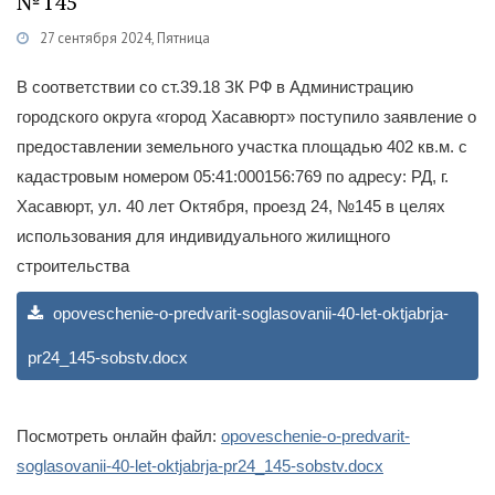
№145
27 сентября 2024, Пятница
Категории
Гражданам
/
Публичные слушания
В соответствии со ст.39.18 ЗК РФ в Администрацию
городского округа «город Хасавюрт» поступило заявление о
предоставлении земельного участка площадью 402 кв.м. с
кадастровым номером 05:41:000156:769 по адресу: РД, г.
Хасавюрт, ул. 40 лет Октября, проезд 24, №145 в целях
использования для индивидуального жилищного
строительства
opoveschenie-o-predvarit-soglasovanii-40-let-oktjabrja-
pr24_145-sobstv.docx
Посмотреть онлайн файл:
opoveschenie-o-predvarit-
soglasovanii-40-let-oktjabrja-pr24_145-sobstv.docx