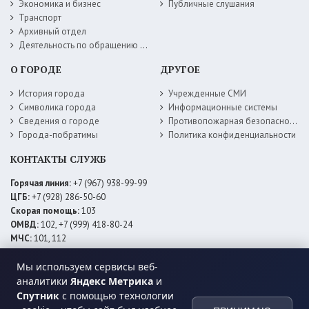
Экономика и бизнес
Публичные слушания
Транспорт
Архивный отдел
Деятельность по обращению с животными без владельцев
О ГОРОДЕ
ДРУГОЕ
История города
Учрежденные СМИ
Символика города
Информационные системы
Сведения о городе
Противопожарная безопасность
Города-побратимы
Политика конфиденциальности
КОНТАКТЫ СЛУЖБ
Горячая линия:
+7 (967) 938-99-99
ЦГБ:
+7 (928) 286-50-60
Скорая помощь:
103
ОМВД:
102, +7 (999) 418-80-24
МЧС:
101, 112
ЕДДС:
+7 (928) 576-09-83
Мы используем сервисы веб-
Электросети:
+7 (800) 220-02-20
Даггаз:
+7 (928) 980-64-04
аналитики
Яндекс Метрика
и
Горводоснаб:
+7 (928) 559-59-74
Спутник
с помощью технологии
Теплоснаб:
+7 (928) 873-27-09