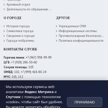
Архивный отдел
Деятельность по обращению с животными без владельцев
О ГОРОДЕ
ДРУГОЕ
История города
Учрежденные СМИ
Символика города
Информационные системы
Сведения о городе
Противопожарная безопасность
Города-побратимы
Политика конфиденциальности
КОНТАКТЫ СЛУЖБ
Горячая линия:
+7 (967) 938-99-99
ЦГБ:
+7 (928) 286-50-60
Скорая помощь:
103
ОМВД:
102, +7 (999) 418-80-24
МЧС:
101, 112
ЕДДС:
+7 (928) 576-09-83
Мы используем сервисы веб-
Электросети:
+7 (800) 220-02-20
Даггаз:
+7 (928) 980-64-04
аналитики
Яндекс Метрика
и
Горводоснаб:
+7 (928) 559-59-74
Спутник
с помощью технологии
Теплоснаб:
+7 (928) 873-27-09
«cookie», чтобы сайт был удобнее.
ПРИНИМАЮ
МФЦ:
+7 (938) 777-82-44
Вы можете запретить обработку