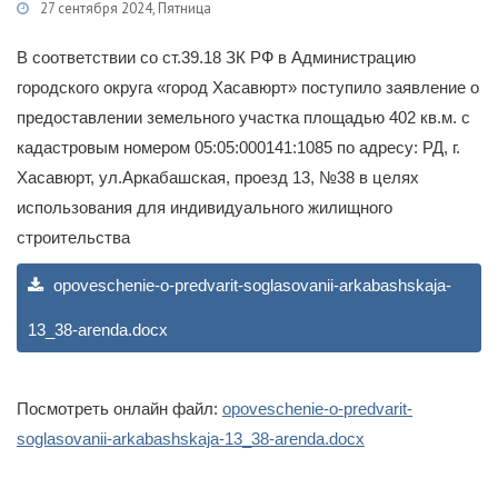
27 сентября 2024, Пятница
Категории
Гражданам
/
Публичные слушания
В соответствии со ст.39.18 ЗК РФ в Администрацию
городского округа «город Хасавюрт» поступило заявление о
предоставлении земельного участка площадью 402 кв.м. с
кадастровым номером 05:05:000141:1085 по адресу: РД, г.
Хасавюрт, ул.Аркабашская, проезд 13, №38 в целях
использования для индивидуального жилищного
строительства
opoveschenie-o-predvarit-soglasovanii-arkabashskaja-
13_38-arenda.docx
Посмотреть онлайн файл:
opoveschenie-o-predvarit-
soglasovanii-arkabashskaja-13_38-arenda.docx