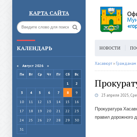
КАРТА САЙТА
КАЛЕНДАРЬ
НОВОСТИ
ПО
ГОРОДСКАЯ СРЕ
Хасавюрт
»
Гражданам
«
Август 2026 »
Пн
Вт
Ср
Чт
Пт
Сб
Вс
Прокурат
1
2
3
4
5
6
7
8
9
23 апреля 2025, Ср
10
11
12
13
14
15
16
Прокуратура Хасав
17
18
19
20
21
22
23
правил дорожного 
24
25
26
27
28
29
30
31