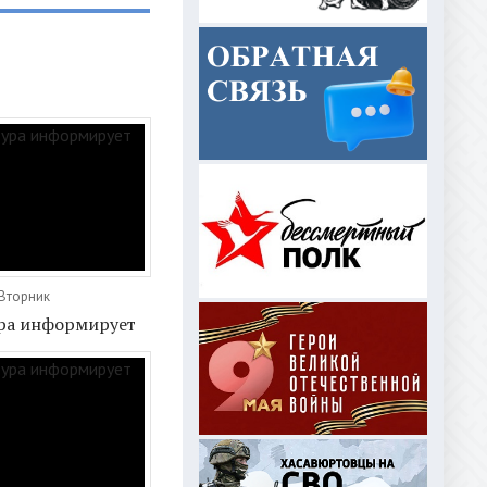
 Вторник
ра информирует