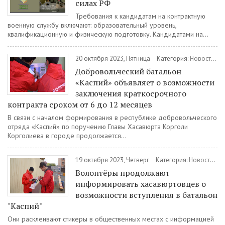
силах РФ
Требования к кандидатам на контрактную
военную службу включают: образовательный уровень,
квалификационную и физическую подготовку. Кандидатами на...
20 октября 2023, Пятница
Категория:
Новости
/
В
Добровольческий батальон
«Каспий» объявляет о возможности
заключения краткосрочного
контракта сроком от 6 до 12 месяцев
В связи с началом формирования в республике добровольческого
отряда «Каспий» по поручению Главы Хасавюрта Корголи
Корголиева в городе продолжается...
19 октября 2023, Четверг
Категория:
Новости
/
В
Волонтёры продолжают
информировать хасавюртовцев о
возможности вступления в батальон
"Каспий"
Они расклеивают стикеры в общественных местах с информацией