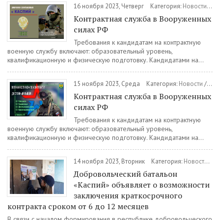
16 ноября 2023, Четверг
Категория:
Новости
/
Во
Контрактная служба в Вооруженных
силах РФ
Требования к кандидатам на контрактную
военную службу включают: образовательный уровень,
квалификационную и физическую подготовку. Кандидатами на...
15 ноября 2023, Среда
Категория:
Новости
/
Вое
Контрактная служба в Вооруженных
силах РФ
Требования к кандидатам на контрактную
военную службу включают: образовательный уровень,
квалификационную и физическую подготовку. Кандидатами на...
14 ноября 2023, Вторник
Категория:
Новости
/
Во
Добровольческий батальон
«Каспий» объявляет о возможности
заключения краткосрочного
контракта сроком от 6 до 12 месяцев
В связи с началом формирования в республике добровольческого