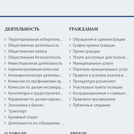
ДЕЯТЕЛЬНОСТЬ
ГРАЖДАНАМ
Территориальная избирательная комиссия
Обращение в администрацию
Общественная деятельность
График приема граждан
Общественная палата
Прием граждан
Общественная безопастность
Услуги доступные для получения в электронной форме
Инвестиционная деятельность
Муниципальные услуги
Административная комиссия
Перечень муниципальных услуг
Антинаркотическая деятельность
Правила и условия участия в жилищных программах
Комиссия по профилактике правонарушений
Прокуратура разъясняет
Комиссия по делам несовершеннолетних
Участковые пункты полиции
Архитектура и градостроительство
Координационные и совещательные органы
Управление по делам наружной рекламы
Правовое просвещение
Экономика и бизнес
Публичные слушания
Транспорт
Архивный отдел
Деятельность по обращению с животными без владельцев
О ГОРОДЕ
ДРУГОЕ