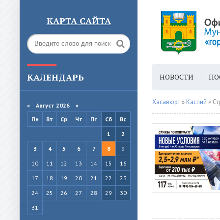
КАРТА САЙТА
КАЛЕНДАРЬ
НОВОСТИ
ПО
ГОРОДСКАЯ СРЕ
Хасавюрт
»
Каспий
» Ст
«
Август 2026 »
Пн
Вт
Ср
Чт
Пт
Сб
Вс
1
2
3
4
5
6
7
8
9
10
11
12
13
14
15
16
17
18
19
20
21
22
23
24
25
26
27
28
29
30
31