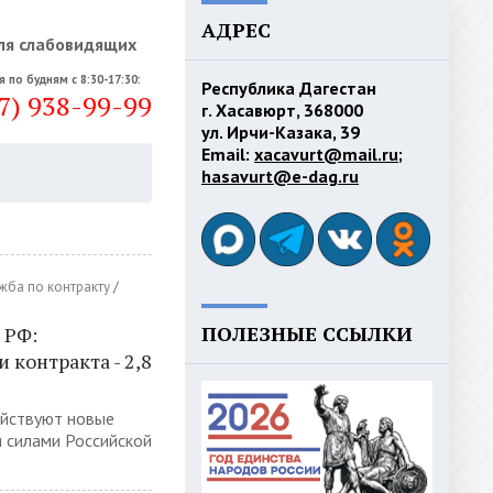
АДРЕС
ля слабовидящих
я по будням с 8:30-17:30:
Республика Дагестан
7) 938-99-99
г. Хасавюрт, 368000
ул. Ирчи-Казака, 39
Email:
xacavurt@mail.ru
;
hasavurt@e-dag.ru
жба по контракту
/
ПОЛЕЗНЫЕ ССЫЛКИ
 РФ:
контракта - 2,8
ействуют новые
 силами Российской