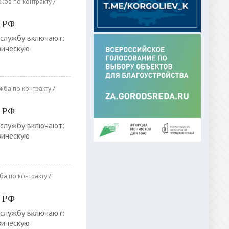
жба по контракту
/
х РФ
 службу включают:
зическую
жба по контракту
/
х РФ
 службу включают:
зическую
ба по контракту
/
х РФ
 службу включают:
зическую