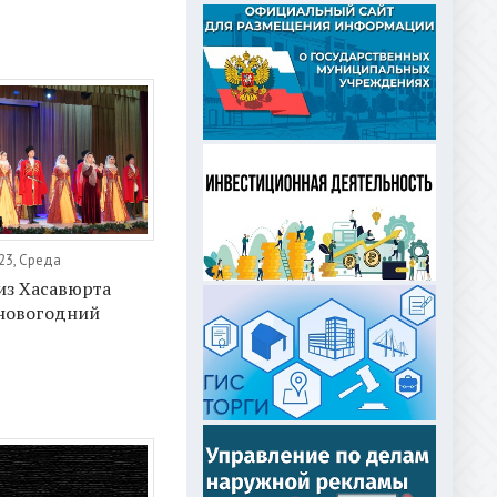
23, Среда
из Хасавюрта
 новогодний