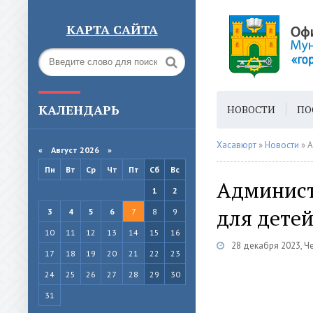
КАРТА САЙТА
КАЛЕНДАРЬ
НОВОСТИ
ПО
ГОРОДСКАЯ СРЕ
Хасавюрт
»
Новости
» 
«
Август 2026 »
Пн
Вт
Ср
Чт
Пт
Сб
Вс
Админист
1
2
для дете
3
4
5
6
7
8
9
10
11
12
13
14
15
16
28 декабря 2023, Ч
17
18
19
20
21
22
23
24
25
26
27
28
29
30
31