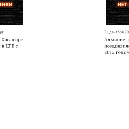
рг
31 декабря 20
.Хасавюрт
Администр
 в ЦГБ с
поздравил
2015 годо