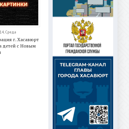
14, Среда
ация г. Хасавюрт
а детей с Новым
м