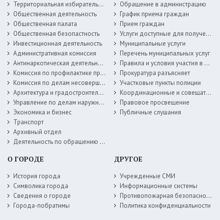
Территориальная избирательная комиссия
Обращение в администрацию
Общественная деятельность
График приема граждан
Общественная палата
Прием граждан
Общественная безопастность
Услуги доступные для получения в электронной форме
Инвестиционная деятельность
Муниципальные услуги
Административная комиссия
Перечень муниципальных услуг
Антинаркотическая деятельность
Правила и условия участия в жилищных программах
Комиссия по профилактике правонарушений
Прокуратура разъясняет
Комиссия по делам несовершеннолетних
Участковые пункты полиции
Архитектура и градостроительство
Координационные и совещательные органы
Управление по делам наружной рекламы
Правовое просвещение
Экономика и бизнес
Публичные слушания
Транспорт
Архивный отдел
Деятельность по обращению с животными без владельцев
О ГОРОДЕ
ДРУГОЕ
История города
Учрежденные СМИ
Символика города
Информационные системы
Сведения о городе
Противопожарная безопасность
Города-побратимы
Политика конфиденциальности