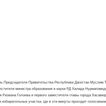
ль Председателя Правительства Республики Дагестан Муслим Т
естителя министра образования и науки РД Халида Нурмагомедо
 Ризвана Голоева и первого заместителя главы города Хасавю
 избирательные участки, где в эти минуты проходит голосован