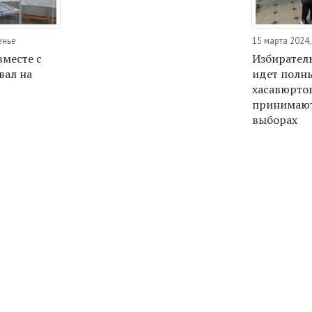
енье
15 марта 2024,
вместе с
Избирател
вал на
идет полн
хасавюрто
принимают
выборах