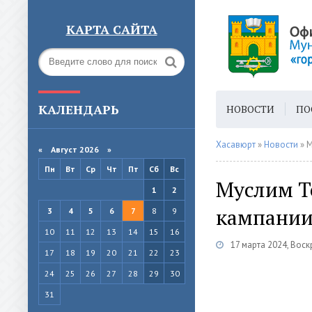
КАРТА САЙТА
КАЛЕНДАРЬ
НОВОСТИ
ПО
ГОРОДСКАЯ СРЕ
Хасавюрт
»
Новости
» М
«
Август 2026 »
Пн
Вт
Ср
Чт
Пт
Сб
Вс
Муслим Т
1
2
кампании
3
4
5
6
7
8
9
10
11
12
13
14
15
16
17 марта 2024, Вос
17
18
19
20
21
22
23
24
25
26
27
28
29
30
31