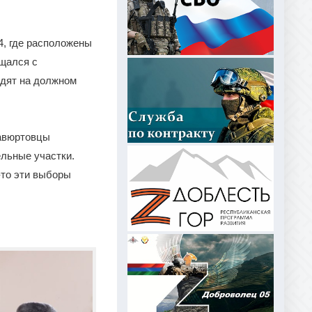
4, где расположены
бщался с
одят на должном
савюртовцы
ельные участки.
-то эти выборы