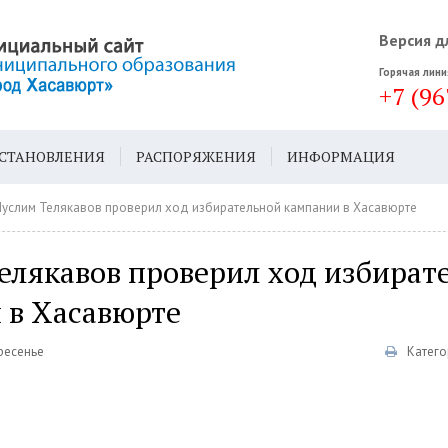
Версия д
Горячая лини
+7 (96
СТАНОВЛЕНИЯ
РАСПОРЯЖЕНИЯ
ИНФОРМАЦИЯ
ДА
ГЕН. ПЛАН
услим Телякавов проверил ход избирательной кампании в Хасавюрте
елякавов проверил ход избират
 в Хасавюрте
кресенье
Катего