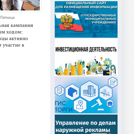
 Пятница
ьная кампания
ым ходом:
вцы активно
 участие в