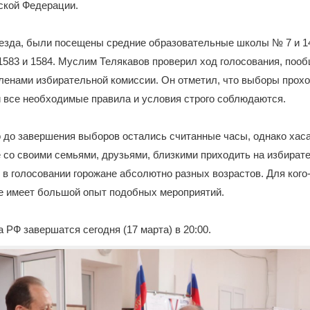
ской Федерации.
ыезда, были посещены средние образовательные школы № 7 и 1
1583 и 1584. Муслим Телякавов проверил ход голосования, поо
ленами избирательной комиссии. Он отметил, что выборы прох
и все необходимые правила и условия строго соблюдаются.
о до завершения выборов остались считанные часы, однако ха
со своими семьями, друзьями, близкими приходить на избират
в голосовании горожане абсолютно разных возрастов. Для кого
же имеет большой опыт подобных мероприятий.
РФ завершатся сегодня (17 марта) в 20:00.