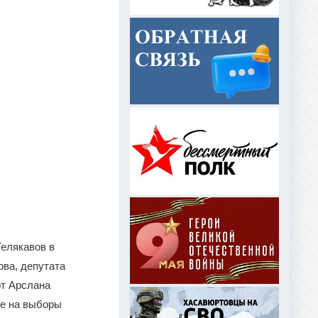
елякавов в
ва, депутата
рт Арслана
ие на выборы