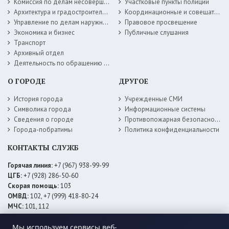
Комиссия по делам несовершеннолетних
Участковые пункты полиции
Архитектура и градостроительство
Координационные и совещательные органы
Управление по делам наружной рекламы
Правовое просвещение
Экономика и бизнес
Публичные слушания
Транспорт
Архивный отдел
Деятельность по обращению с животными без владельцев
О ГОРОДЕ
ДРУГОЕ
История города
Учрежденные СМИ
Символика города
Информационные системы
Сведения о городе
Противопожарная безопасность
Города-побратимы
Политика конфиденциальности
КОНТАКТЫ СЛУЖБ
Горячая линия:
+7 (967) 938-99-99
ЦГБ:
+7 (928) 286-50-60
Скорая помощь:
103
ОМВД:
102, +7 (999) 418-80-24
МЧС:
101, 112
ЕДДС:
+7 (928) 576-09-83
Мы используем сервисы веб-
Электросети:
+7 (800) 220-02-20