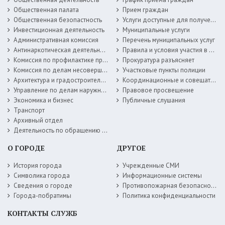
Общественная палата
Прием граждан
Общественная безопастность
Услуги доступные для получения в электронной форме
Инвестиционная деятельность
Муниципальные услуги
Административная комиссия
Перечень муниципальных услуг
Антинаркотическая деятельность
Правила и условия участия в жилищных программах
Комиссия по профилактике правонарушений
Прокуратура разъясняет
Комиссия по делам несовершеннолетних
Участковые пункты полиции
Архитектура и градостроительство
Координационные и совещательные органы
Управление по делам наружной рекламы
Правовое просвещение
Экономика и бизнес
Публичные слушания
Транспорт
Архивный отдел
Деятельность по обращению с животными без владельцев
О ГОРОДЕ
ДРУГОЕ
История города
Учрежденные СМИ
Символика города
Информационные системы
Сведения о городе
Противопожарная безопасность
Города-побратимы
Политика конфиденциальности
КОНТАКТЫ СЛУЖБ