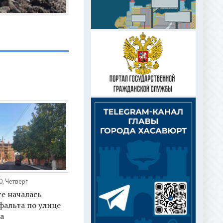
0, Четверг
е началась
фальта по улице
а