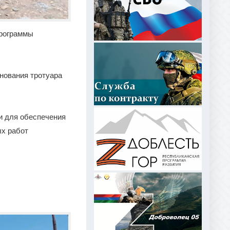
программы
снования тротуара
и для обеспечения
ых работ