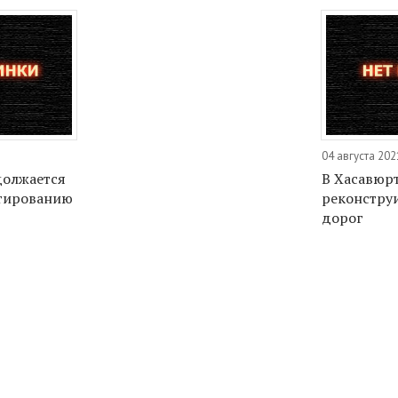
04 августа 202
должается
В Хасавюрт
ьтированию
реконструи
дорог