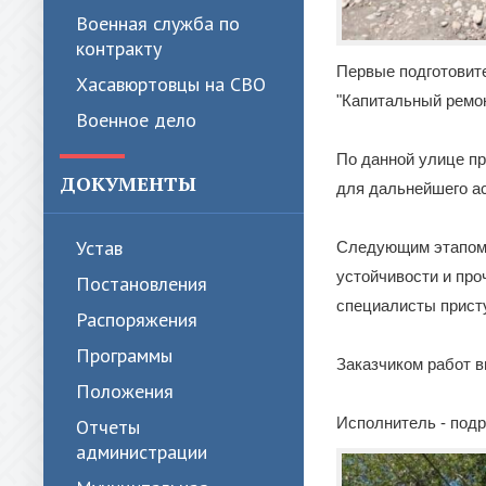
Военная служба по
контракту
Первые подготовит
Хасавюртовцы на СВО
"Капитальный ремон
Военное дело
По данной улице пр
ДОКУМЕНТЫ
для дальнейшего а
Устав
Следующим этапом 
устойчивости и про
Постановления
специалисты присту
Распоряжения
Программы
Заказчиком работ в
Положения
Исполнитель - под
Отчеты
администрации