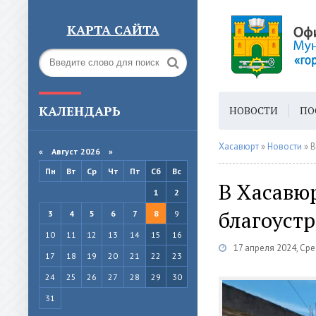
КАРТА САЙТА
КАЛЕНДАРЬ
НОВОСТИ
ПО
ГОРОДСКАЯ СРЕ
Хасавюрт
»
Новости
» В
«
Август 2026 »
Пн
Вт
Ср
Чт
Пт
Сб
Вс
В Хасавю
1
2
благоустр
3
4
5
6
7
8
9
10
11
12
13
14
15
16
17 апреля 2024, Ср
17
18
19
20
21
22
23
24
25
26
27
28
29
30
31