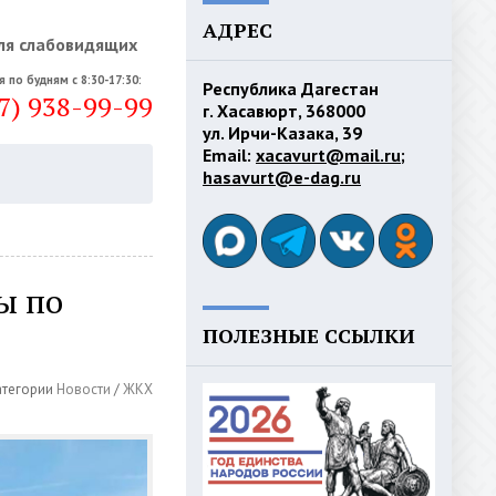
АДРЕС
ля слабовидящих
я по будням с 8:30-17:30:
Республика Дагестан
7) 938-99-99
г. Хасавюрт, 368000
ул. Ирчи-Казака, 39
Email:
xacavurt@mail.ru
;
hasavurt@e-dag.ru
ы по
ПОЛЕЗНЫЕ ССЫЛКИ
атегории
Новости
/
ЖКХ