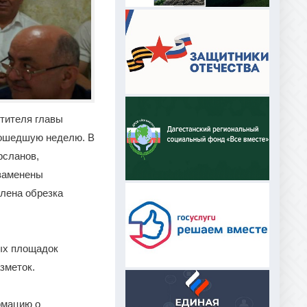
тителя главы
рошедшую неделю. В
рсланов,
заменены
лена обрезка
ных площадок
зметок.
рмацию о