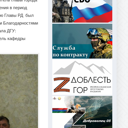
ения в период
тью Главы РД был
и Благодарностями
ала ДГУ:
тель кафедры