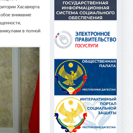
рритории Хасавюрта
собое внимание
ищенности,
каникулами в полной