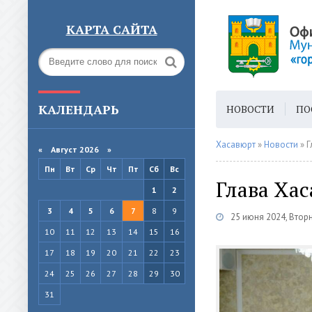
КАРТА САЙТА
КАЛЕНДАРЬ
НОВОСТИ
ПО
ГОРОДСКАЯ СРЕ
Хасавюрт
»
Новости
» Г
«
Август 2026 »
Пн
Вт
Ср
Чт
Пт
Сб
Вс
Глава Ха
1
2
3
4
5
6
7
8
9
25 июня 2024, Втор
10
11
12
13
14
15
16
17
18
19
20
21
22
23
24
25
26
27
28
29
30
31