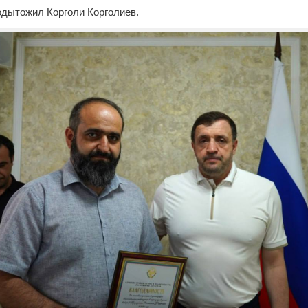
одытожил Корголи Корголиев.