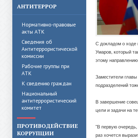
АНТИТЕРРОР
Нормативно-правовые
акты АТК
Сведения об
С докладом о ходе
Антитеррористической
Умаров, который та
комиссии
этому направлению
Рабочие группы при
АТК
Заместители главы 
К сведению граждан
подразделений тож
Национальный
антитеррористический
В завершение совещ
комитет
цели и задачи на т
ПРОТИВОДЕЙСТВИЕ
"В первую очередь
КОРРУПЦИИ
раз хочется вырази