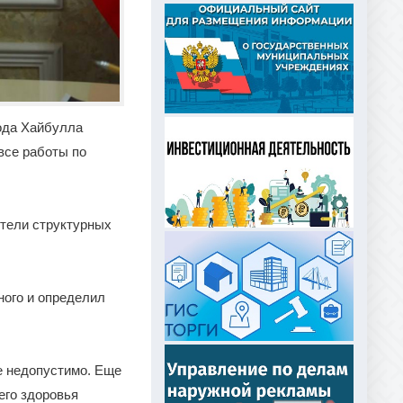
ода Хайбулла
все работы по
ители структурных
ного и определил
е недопустимо. Еще
его здоровья