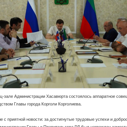
нц-зале Администрации Хасавюрта состоялось аппаратное совещ
ством Главы города Корголи Корголиева.
 с приятной новости: за достигнутые трудовые успехи и добро
министрации Главы и Правительства РД был награжден замести