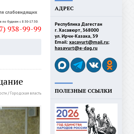
АДРЕС
ля слабовидящих
я по будням с 8:30-17:30:
Республика Дагестан
7) 938-99-99
г. Хасавюрт, 368000
ул. Ирчи-Казака, 39
Email:
xacavurt@mail.ru
;
hasavurt@e-dag.ru
щание
ПОЛЕЗНЫЕ ССЫЛКИ
ости
/
Городская власть