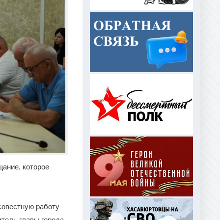
ание, которое
совестную работу
тель главы города