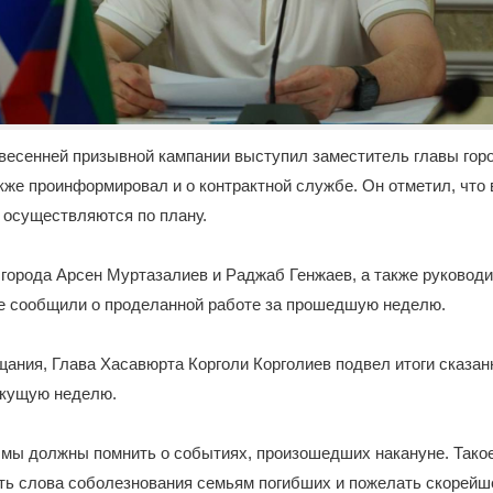
 весенней призывной кампании выступил заместитель главы гор
кже проинформировал и о контрактной службе. Он отметил, что 
 осуществляются по плану.
города Арсен Муртазалиев и Раджаб Генжаев, а также руковод
е сообщили о проделанной работе за прошедшую неделю.
ания, Глава Хасавюрта Корголи Корголиев подвел итоги сказан
екущую неделю.
, мы должны помнить о событиях, произошедших накануне. Тако
ть слова соболезнования семьям погибших и пожелать скорейш