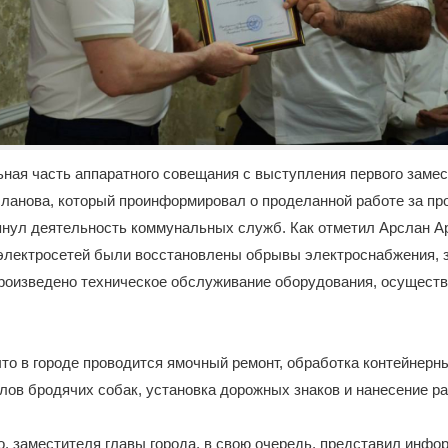
ная часть аппаратного совещания с выступления первого замес
сланова, который проинформировал о проделанной работе за п
янул деятельность коммунальных служб. Как отметил Арслан А
электросетей были восстановлены обрывы электроснабжения, 
роизведено техническое обслуживание оборудования, осуществ
что в городе проводится ямочный ремонт, обработка контейнер
лов бродячих собак, установка дорожных знаков и нанесение ра
.о. заместителя главы города, в свою очередь, представил инфо