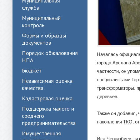
Муниципальная
служба
Муниципальный
контроль
Формы и образцы
документов
Порядок обжалования
Началась официаль
НПА
города Арслана Ар
Бюджет
частности, он упом
специалистами Гор
Независимая оценка
качества
трансформаторы, п
деревьев.
Кадастровая оценка
Поддержка малого и
Также он добавил, 
среднего
накопления ТКО, от
предпринимательства
Имущественная
Иса Чергизбиев - и