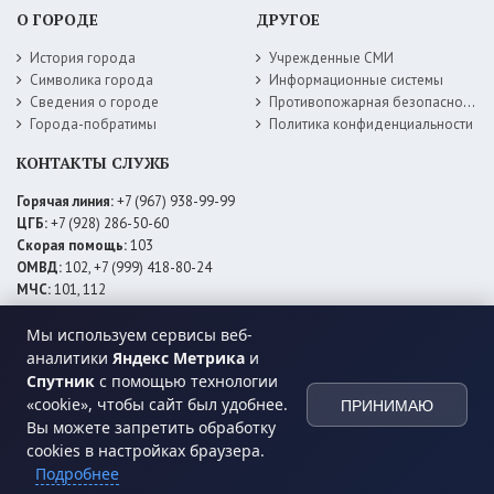
О ГОРОДЕ
ДРУГОЕ
История города
Учрежденные СМИ
Символика города
Информационные системы
Сведения о городе
Противопожарная безопасность
Города-побратимы
Политика конфиденциальности
КОНТАКТЫ СЛУЖБ
Горячая линия:
+7 (967) 938-99-99
ЦГБ:
+7 (928) 286-50-60
Скорая помощь:
103
ОМВД:
102, +7 (999) 418-80-24
МЧС:
101, 112
ЕДДС:
+7 (928) 576-09-83
Электросети:
+7 (800) 220-02-20
Мы используем сервисы веб-
Даггаз:
+7 (928) 980-64-04
аналитики
Яндекс Метрика
и
Горводоснаб:
+7 (928) 559-59-74
Спутник
с помощью технологии
Теплоснаб:
+7 (928) 873-27-09
«cookie», чтобы сайт был удобнее.
ПРИНИМАЮ
МФЦ:
+7 (938) 777-82-44
Вы можете запретить обработку
cookies в настройках браузера.
Подробнее
© 2026 Администрация
МО ГО «город Хасавюрт»