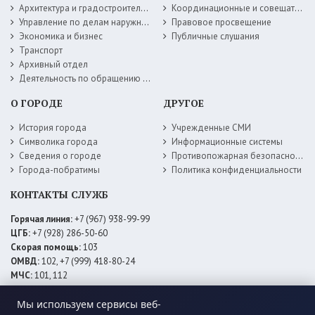
Архитектура и градостроительство
Координационные и совещательные органы
Управление по делам наружной рекламы
Правовое просвещение
Экономика и бизнес
Публичные слушания
Транспорт
Архивный отдел
Деятельность по обращению с животными без владельцев
О ГОРОДЕ
ДРУГОЕ
История города
Учрежденные СМИ
Символика города
Информационные системы
Сведения о городе
Противопожарная безопасность
Города-побратимы
Политика конфиденциальности
КОНТАКТЫ СЛУЖБ
Горячая линия:
+7 (967) 938-99-99
ЦГБ:
+7 (928) 286-50-60
Скорая помощь:
103
ОМВД:
102, +7 (999) 418-80-24
МЧС:
101, 112
ЕДДС:
+7 (928) 576-09-83
Мы используем сервисы веб-
Электросети:
+7 (800) 220-02-20